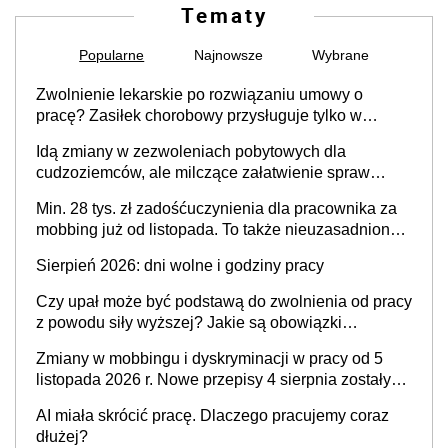
Tematy
Popularne
Najnowsze
Wybrane
Zwolnienie lekarskie po rozwiązaniu umowy o
pracę? Zasiłek chorobowy przysługuje tylko w
przypadku zachorowania w ciągu 14 dni od ustania
Idą zmiany w zezwoleniach pobytowych dla
stosunku pracy
cudzoziemców, ale milczące załatwienie spraw
przewidziano tylko dla wybranych
Min. 28 tys. zł zadośćuczynienia dla pracownika za
mobbing już od listopada. To także nieuzasadniona
krytyka i izolowanie z zespołu
Sierpień 2026: dni wolne i godziny pracy
Czy upał może być podstawą do zwolnienia od pracy
z powodu siły wyższej? Jakie są obowiązki
pracodawcy
Zmiany w mobbingu i dyskryminacji w pracy od 5
listopada 2026 r. Nowe przepisy 4 sierpnia zostały
ogłoszone w Dzienniku Ustaw
AI miała skrócić pracę. Dlaczego pracujemy coraz
dłużej?