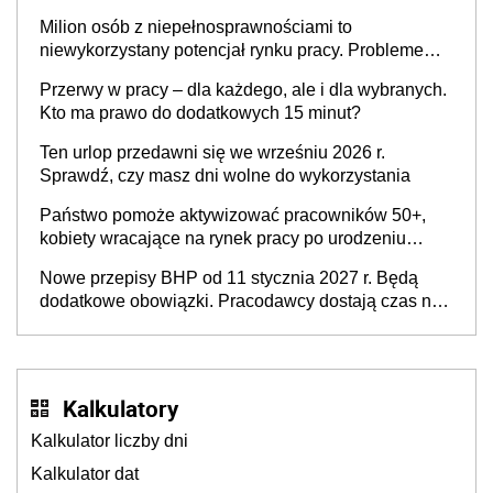
Milion osób z niepełnosprawnościami to
niewykorzystany potencjał rynku pracy. Problemem
nie jest brak kandydatów, dofinansowań czy
Przerwy w pracy – dla każdego, ale i dla wybranych.
refundacji, ale bariery po stronie systemu i
Kto ma prawo do dodatkowych 15 minut?
świadomości pracodawców [WYWIAD]
Ten urlop przedawni się we wrześniu 2026 r.
Sprawdź, czy masz dni wolne do wykorzystania
Państwo pomoże aktywizować pracowników 50+,
kobiety wracające na rynek pracy po urodzeniu
dzieci, osoby przewlekle chore i osoby
Nowe przepisy BHP od 11 stycznia 2027 r. Będą
neuroatypowe. Powstanie Fundusz na rzecz
dodatkowe obowiązki. Pracodawcy dostają czas na
Inkluzywności w Zatrudnianiu?
przygotowanie się do zmian
Kalkulatory
Kalkulator liczby dni
Kalkulator dat