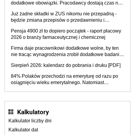
dodatkowe obowiązki. Pracodawcy dostają czas na
Inkluzywności w Zatrudnianiu?
przygotowanie się do zmian
Już żadne składki w ZUS nikomu nie przepadną -
będzie zmiana przepisów o przedawnieniu i
niepodleganiu ubezpieczeniom społecznym
Pensja 4900 zł to dopiero początek - raport płacowy
2026 o branży farmaceutycznej i chemicznej
Firma daje pracownikowi dodatkowe wolne, by ten
nie tracąc wynagrodzenia zrobił dodatkowe badania.
Ten benefit się sprawdza
Sierpień 2026: kalendarz do pobrania i druku [PDF]
84% Polaków przechodzi na emeryturę od razu po
osiągnięciu wieku emerytalnego. Natomiast
pokolenie X musi pracować dłużej, ale czy jest w
stanie? Pracownicy 45+ to siła napędowa
gospodarki
Kalkulatory
Kalkulator liczby dni
Kalkulator dat