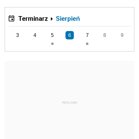
Terminarz
Sierpień
3
4
5
6
7
8
9
REKLAMA