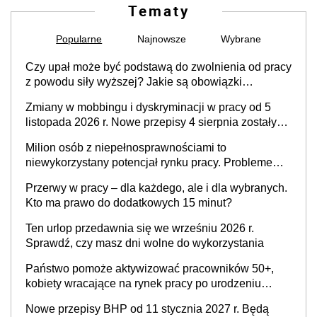
Tematy
Popularne
Najnowsze
Wybrane
Czy upał może być podstawą do zwolnienia od pracy
z powodu siły wyższej? Jakie są obowiązki
pracodawcy
Zmiany w mobbingu i dyskryminacji w pracy od 5
listopada 2026 r. Nowe przepisy 4 sierpnia zostały
ogłoszone w Dzienniku Ustaw
Milion osób z niepełnosprawnościami to
niewykorzystany potencjał rynku pracy. Problemem
nie jest brak kandydatów, dofinansowań czy
Przerwy w pracy – dla każdego, ale i dla wybranych.
refundacji, ale bariery po stronie systemu i
Kto ma prawo do dodatkowych 15 minut?
świadomości pracodawców [WYWIAD]
Ten urlop przedawnia się we wrześniu 2026 r.
Sprawdź, czy masz dni wolne do wykorzystania
Państwo pomoże aktywizować pracowników 50+,
kobiety wracające na rynek pracy po urodzeniu
dzieci, osoby przewlekle chore i osoby
Nowe przepisy BHP od 11 stycznia 2027 r. Będą
neuroatypowe. Powstanie Fundusz na rzecz