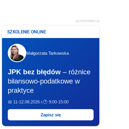
AUTOPROMOCJA
SZKOLENIE ONLINE
Małgorzata Tarkowska
JPK bez błędów
– różnice
bilansowo-podatkowe w
praktyce
📅 11-12.08.2026 r.
🕐 9:00-15:00
Zapisz się