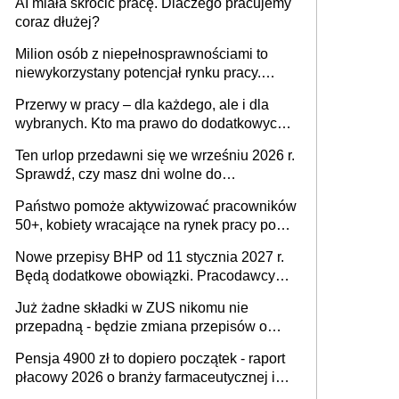
AI miała skrócić pracę. Dlaczego pracujemy
Ustaw
coraz dłużej?
Milion osób z niepełnosprawnościami to
niewykorzystany potencjał rynku pracy.
Problemem nie jest brak kandydatów,
Przerwy w pracy – dla każdego, ale i dla
dofinansowań czy refundacji, ale bariery po
wybranych. Kto ma prawo do dodatkowych
stronie systemu i świadomości
15 minut?
pracodawców [WYWIAD]
Ten urlop przedawni się we wrześniu 2026 r.
Sprawdź, czy masz dni wolne do
wykorzystania
Państwo pomoże aktywizować pracowników
50+, kobiety wracające na rynek pracy po
urodzeniu dzieci, osoby przewlekle chore i
Nowe przepisy BHP od 11 stycznia 2027 r.
osoby neuroatypowe. Powstanie Fundusz
Będą dodatkowe obowiązki. Pracodawcy
na rzecz Inkluzywności w Zatrudnianiu?
dostają czas na przygotowanie się do zmian
Już żadne składki w ZUS nikomu nie
przepadną - będzie zmiana przepisów o
przedawnieniu i niepodleganiu
Pensja 4900 zł to dopiero początek - raport
ubezpieczeniom społecznym
płacowy 2026 o branży farmaceutycznej i
chemicznej