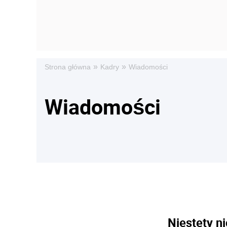
»
»
Strona główna
Kadry
Wiadomości
Wiadomości
Niestety ni