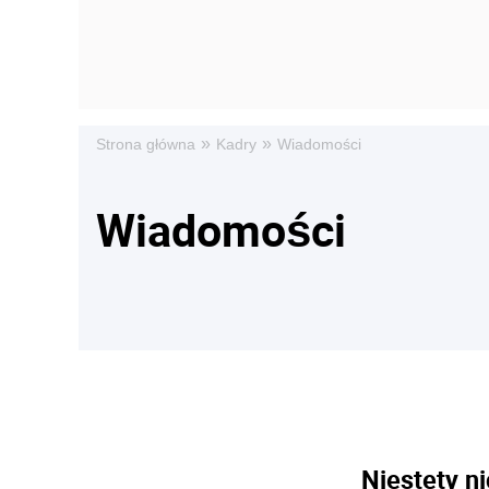
»
»
Strona główna
Kadry
Wiadomości
Wiadomości
Niestety ni