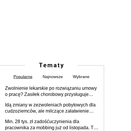
Tematy
Popularne
Najnowsze
Wybrane
Zwolnienie lekarskie po rozwiązaniu umowy
o pracę? Zasiłek chorobowy przysługuje
tylko w przypadku zachorowania w ciągu 14
Idą zmiany w zezwoleniach pobytowych dla
dni od ustania stosunku pracy
cudzoziemców, ale milczące załatwienie
spraw przewidziano tylko dla wybranych
Min. 28 tys. zł zadośćuczynienia dla
pracownika za mobbing już od listopada. To