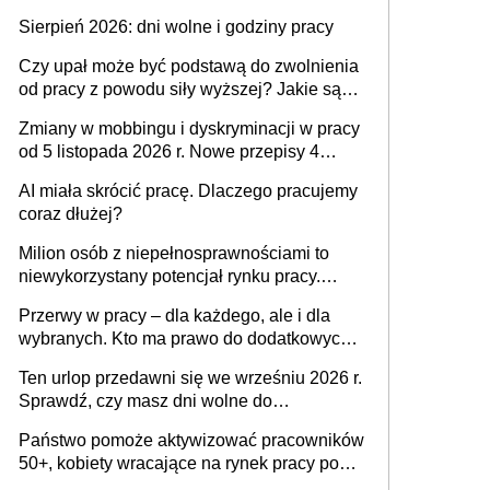
także nieuzasadniona krytyka i izolowanie z
Sierpień 2026: dni wolne i godziny pracy
zespołu
Czy upał może być podstawą do zwolnienia
od pracy z powodu siły wyższej? Jakie są
obowiązki pracodawcy
Zmiany w mobbingu i dyskryminacji w pracy
od 5 listopada 2026 r. Nowe przepisy 4
sierpnia zostały ogłoszone w Dzienniku
AI miała skrócić pracę. Dlaczego pracujemy
Ustaw
coraz dłużej?
Milion osób z niepełnosprawnościami to
niewykorzystany potencjał rynku pracy.
Problemem nie jest brak kandydatów,
Przerwy w pracy – dla każdego, ale i dla
dofinansowań czy refundacji, ale bariery po
wybranych. Kto ma prawo do dodatkowych
stronie systemu i świadomości
15 minut?
pracodawców [WYWIAD]
Ten urlop przedawni się we wrześniu 2026 r.
Sprawdź, czy masz dni wolne do
wykorzystania
Państwo pomoże aktywizować pracowników
50+, kobiety wracające na rynek pracy po
urodzeniu dzieci, osoby przewlekle chore i