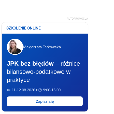
AUTOPROMOCJA
SZKOLENIE ONLINE
Małgorzata Tarkowska
JPK bez błędów
– różnice
bilansowo-podatkowe w
praktyce
📅 11-12.08.2026 r.
🕐 9:00-15:00
Zapisz się