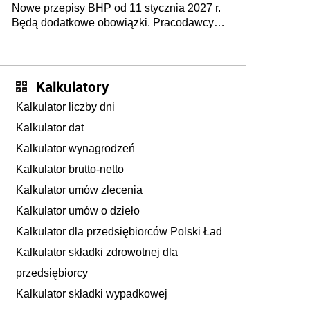
Nowe przepisy BHP od 11 stycznia 2027 r.
osoby neuroatypowe. Powstanie Fundusz
Będą dodatkowe obowiązki. Pracodawcy
na rzecz Inkluzywności w Zatrudnianiu?
dostają czas na przygotowanie się do zmian
Kalkulatory
Kalkulator liczby dni
Kalkulator dat
Kalkulator wynagrodzeń
Kalkulator brutto-netto
Kalkulator umów zlecenia
Kalkulator umów o dzieło
Kalkulator dla przedsiębiorców Polski Ład
Kalkulator składki zdrowotnej dla
przedsiębiorcy
Kalkulator składki wypadkowej