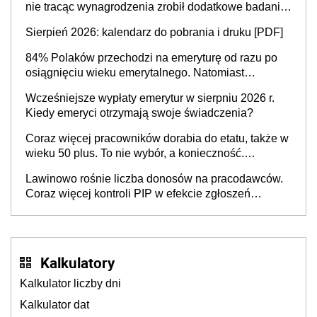
nie tracąc wynagrodzenia zrobił dodatkowe badania.
Ten benefit się sprawdza
Sierpień 2026: kalendarz do pobrania i druku [PDF]
84% Polaków przechodzi na emeryturę od razu po
osiągnięciu wieku emerytalnego. Natomiast
pokolenie X musi pracować dłużej, ale czy jest w
Wcześniejsze wypłaty emerytur w sierpniu 2026 r.
stanie? Pracownicy 45+ to siła napędowa
Kiedy emeryci otrzymają swoje świadczenia?
gospodarki
Coraz więcej pracowników dorabia do etatu, także w
wieku 50 plus. To nie wybór, a konieczność.
Powodem są rosnące koszty życia
Lawinowo rośnie liczba donosów na pracodawców.
Coraz więcej kontroli PIP w efekcie zgłoszeń
mobbingu
Kalkulatory
Kalkulator liczby dni
Kalkulator dat