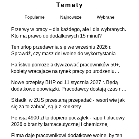
Tematy
Popularne
Najnowsze
Wybrane
Przerwy w pracy – dla każdego, ale i dla wybranych.
Kto ma prawo do dodatkowych 15 minut?
Ten urlop przedawnia się we wrześniu 2026 r.
Sprawdź, czy masz dni wolne do wykorzystania
Państwo pomoże aktywizować pracowników 50+,
kobiety wracające na rynek pracy po urodzeniu
dzieci, osoby przewlekle chore i osoby
Nowe przepisy BHP od 11 stycznia 2027 r. Będą
neuroatypowe. Powstanie Fundusz na rzecz
dodatkowe obowiązki. Pracodawcy dostają czas na
Inkluzywności w Zatrudnianiu?
przygotowanie się do zmian
Składki w ZUS przestaną przepadać - resort wie jak
się za to zabrać, są już konkrety
Pensja 4900 zł to dopiero początek - raport płacowy
2026 o branży farmaceutycznej i chemicznej
Firma daje pracownikowi dodatkowe wolne, by ten