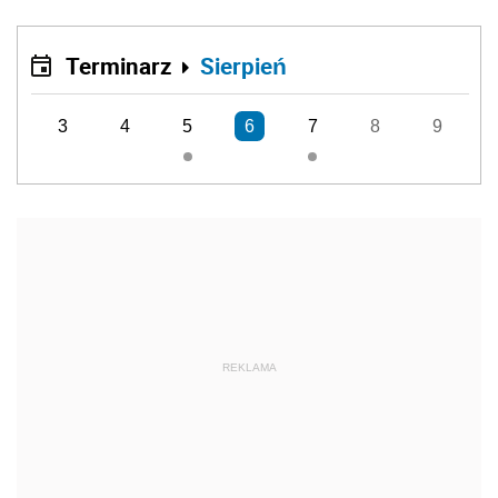
Terminarz
Sierpień
3
4
5
6
7
8
9
REKLAMA