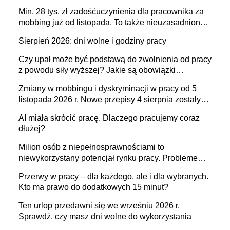
Min. 28 tys. zł zadośćuczynienia dla pracownika za
mobbing już od listopada. To także nieuzasadniona
krytyka i izolowanie z zespołu
Sierpień 2026: dni wolne i godziny pracy
Czy upał może być podstawą do zwolnienia od pracy
z powodu siły wyższej? Jakie są obowiązki
pracodawcy
Zmiany w mobbingu i dyskryminacji w pracy od 5
listopada 2026 r. Nowe przepisy 4 sierpnia zostały
ogłoszone w Dzienniku Ustaw
AI miała skrócić pracę. Dlaczego pracujemy coraz
dłużej?
Milion osób z niepełnosprawnościami to
niewykorzystany potencjał rynku pracy. Problemem
nie jest brak kandydatów, dofinansowań czy
Przerwy w pracy – dla każdego, ale i dla wybranych.
refundacji, ale bariery po stronie systemu i
Kto ma prawo do dodatkowych 15 minut?
świadomości pracodawców [WYWIAD]
Ten urlop przedawni się we wrześniu 2026 r.
Sprawdź, czy masz dni wolne do wykorzystania