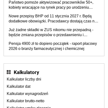
Państwo pomoże aktywizować pracowników 50+,
kobiety wracające na rynek pracy po urodzeniu
dzieci, osoby przewlekle chore i osoby
Nowe przepisy BHP od 11 stycznia 2027 r. Będą
neuroatypowe. Powstanie Fundusz na rzecz
dodatkowe obowiązki. Pracodawcy dostają czas na
Inkluzywności w Zatrudnianiu?
przygotowanie się do zmian
Już żadne składki w ZUS nikomu nie przepadną -
będzie zmiana przepisów o przedawnieniu i
niepodleganiu ubezpieczeniom społecznym
Pensja 4900 zł to dopiero początek - raport płacowy
2026 o branży farmaceutycznej i chemicznej
Kalkulatory
Kalkulator liczby dni
Kalkulator dat
Kalkulator wynagrodzeń
Kalkulator brutto-netto