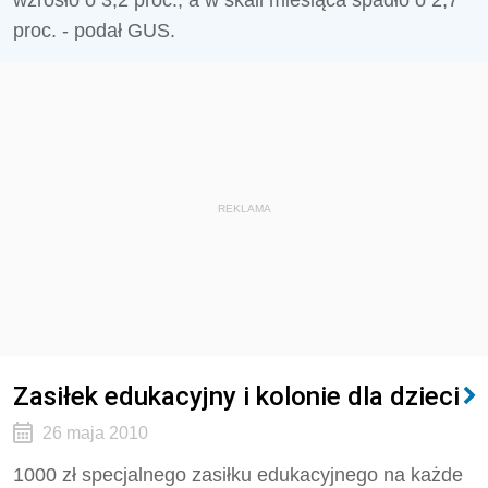
wzrosło o 3,2 proc., a w skali miesiąca spadło o 2,7
proc. - podał GUS.
REKLAMA
Zasiłek edukacyjny i kolonie dla dzieci
26 maja 2010
1000 zł specjalnego zasiłku edukacyjnego na każde