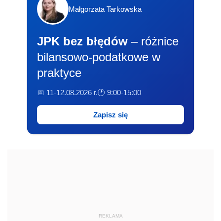
Małgorzata Tarkowska
JPK bez błędów
– różnice
bilansowo-podatkowe w
praktyce
📅 11-12.08.2026 r.
🕐 9:00-15:00
Zapisz się
REKLAMA