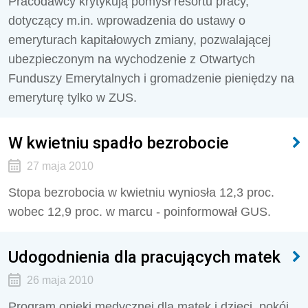
Pracodawcy krytykują pomysł resortu pracy,
dotyczący m.in. wprowadzenia do ustawy o
emeryturach kapitałowych zmiany, pozwalającej
ubezpieczonym na wychodzenie z Otwartych
Funduszy Emerytalnych i gromadzenie pieniędzy na
emeryturę tylko w ZUS.
W kwietniu spadło bezrobocie
27 maja 2010
Stopa bezrobocia w kwietniu wyniosła 12,3 proc.
wobec 12,9 proc. w marcu - poinformował GUS.
Udogodnienia dla pracujących matek
26 maja 2010
Program opieki medycznej dla matek i dzieci, pokój