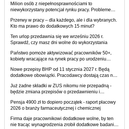
Milion osób z niepełnosprawnościami to
niewykorzystany potencjał rynku pracy. Problemem
nie jest brak kandydatów, dofinansowań czy
Przerwy w pracy – dla każdego, ale i dla wybranych.
refundacji, ale bariery po stronie systemu i
Kto ma prawo do dodatkowych 15 minut?
świadomości pracodawców [WYWIAD]
Ten urlop przedawnia się we wrześniu 2026 r.
Sprawdź, czy masz dni wolne do wykorzystania
Państwo pomoże aktywizować pracowników 50+,
kobiety wracające na rynek pracy po urodzeniu
dzieci, osoby przewlekle chore i osoby
Nowe przepisy BHP od 11 stycznia 2027 r. Będą
neuroatypowe. Powstanie Fundusz na rzecz
dodatkowe obowiązki. Pracodawcy dostają czas na
Inkluzywności w Zatrudnianiu?
przygotowanie się do zmian
Już żadne składki w ZUS nikomu nie przepadną -
będzie zmiana przepisów o przedawnieniu i
niepodleganiu ubezpieczeniom społecznym
Pensja 4900 zł to dopiero początek - raport płacowy
2026 o branży farmaceutycznej i chemicznej
Firma daje pracownikowi dodatkowe wolne, by ten
nie tracąc wynagrodzenia zrobił dodatkowe badania.