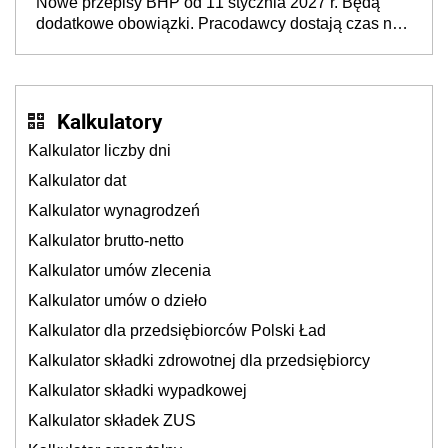
Nowe przepisy BHP od 11 stycznia 2027 r. Będą
neuroatypowe. Powstanie Fundusz na rzecz
dodatkowe obowiązki. Pracodawcy dostają czas na
Inkluzywności w Zatrudnianiu?
przygotowanie się do zmian
Kalkulatory
Kalkulator liczby dni
Kalkulator dat
Kalkulator wynagrodzeń
Kalkulator brutto-netto
Kalkulator umów zlecenia
Kalkulator umów o dzieło
Kalkulator dla przedsiębiorców Polski Ład
Kalkulator składki zdrowotnej dla przedsiębiorcy
Kalkulator składki wypadkowej
Kalkulator składek ZUS