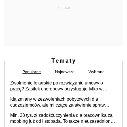
REKLAMA
Tematy
Popularne
Najnowsze
Wybrane
Zwolnienie lekarskie po rozwiązaniu umowy o
pracę? Zasiłek chorobowy przysługuje tylko w
przypadku zachorowania w ciągu 14 dni od ustania
Idą zmiany w zezwoleniach pobytowych dla
stosunku pracy
cudzoziemców, ale milczące załatwienie spraw
przewidziano tylko dla wybranych
Min. 28 tys. zł zadośćuczynienia dla pracownika za
mobbing już od listopada. To także nieuzasadniona