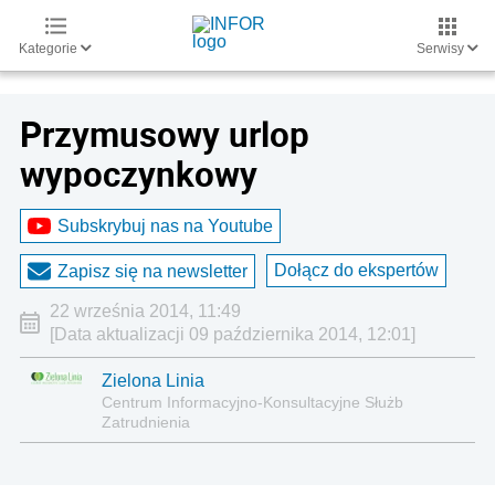
Kategorie
Serwisy
Przymusowy urlop
wypoczynkowy
Subskrybuj nas na Youtube
Dołącz do ekspertów
Zapisz się na newsletter
22 września 2014, 11:49
[Data aktualizacji 09 października 2014, 12:01]
Zielona Linia
Centrum Informacyjno-Konsultacyjne Służb
Zatrudnienia