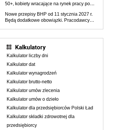
50+, kobiety wracające na rynek pracy po
urodzeniu dzieci, osoby przewlekle chore i
Nowe przepisy BHP od 11 stycznia 2027 r.
osoby neuroatypowe. Powstanie Fundusz
Będą dodatkowe obowiązki. Pracodawcy
na rzecz Inkluzywności w Zatrudnianiu?
dostają czas na przygotowanie się do zmian
Kalkulatory
Kalkulator liczby dni
Kalkulator dat
Kalkulator wynagrodzeń
Kalkulator brutto-netto
Kalkulator umów zlecenia
Kalkulator umów o dzieło
Kalkulator dla przedsiębiorców Polski Ład
Kalkulator składki zdrowotnej dla
przedsiębiorcy