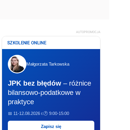
AUTOPROMOCJA
SZKOLENIE ONLINE
Małgorzata Tarkowska
JPK bez błędów
– różnice
bilansowo-podatkowe w
praktyce
📅 11-12.08.2026 r.
🕐 9:00-15:00
Zapisz się