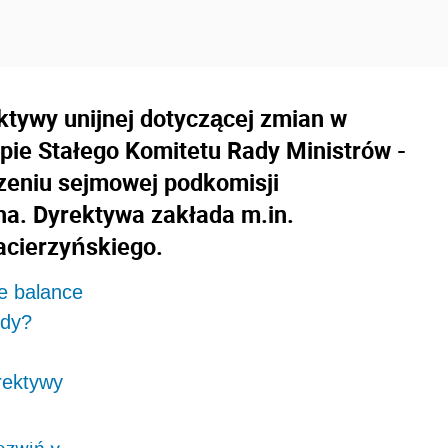
ktywy unijnej dotyczącej zmian w
tapie Stałego Komitetu Rady Ministrów -
zeniu sejmowej podkomisji
ha. Dyrektywa zakłada m.in.
acierzyńskiego.
fe balance
edy?
rektywy
ozwiń