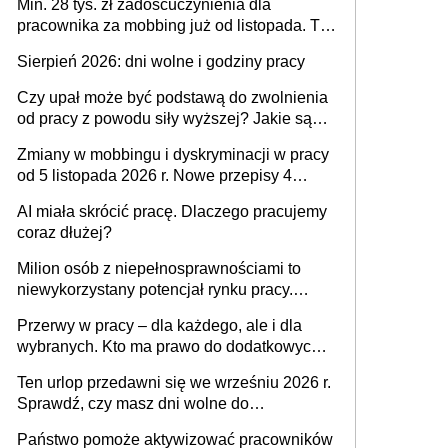
Min. 28 tys. zł zadośćuczynienia dla
pracownika za mobbing już od listopada. To
także nieuzasadniona krytyka i izolowanie z
Sierpień 2026: dni wolne i godziny pracy
zespołu
Czy upał może być podstawą do zwolnienia
od pracy z powodu siły wyższej? Jakie są
obowiązki pracodawcy
Zmiany w mobbingu i dyskryminacji w pracy
od 5 listopada 2026 r. Nowe przepisy 4
sierpnia zostały ogłoszone w Dzienniku
AI miała skrócić pracę. Dlaczego pracujemy
Ustaw
coraz dłużej?
Milion osób z niepełnosprawnościami to
niewykorzystany potencjał rynku pracy.
Problemem nie jest brak kandydatów,
Przerwy w pracy – dla każdego, ale i dla
dofinansowań czy refundacji, ale bariery po
wybranych. Kto ma prawo do dodatkowych
stronie systemu i świadomości
15 minut?
pracodawców [WYWIAD]
Ten urlop przedawni się we wrześniu 2026 r.
Sprawdź, czy masz dni wolne do
wykorzystania
Państwo pomoże aktywizować pracowników