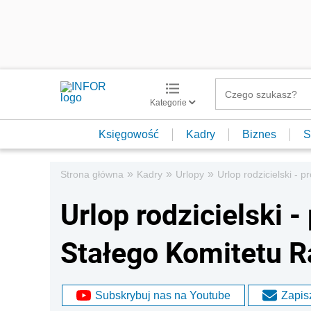
Kategorie
Księgowość
Kadry
Biznes
S
»
»
»
Strona główna
Kadry
Urlopy
Urlop rodzicielski - 
Urlop rodzicielski -
Stałego Komitetu R
Subskrybuj nas na Youtube
Zapisz