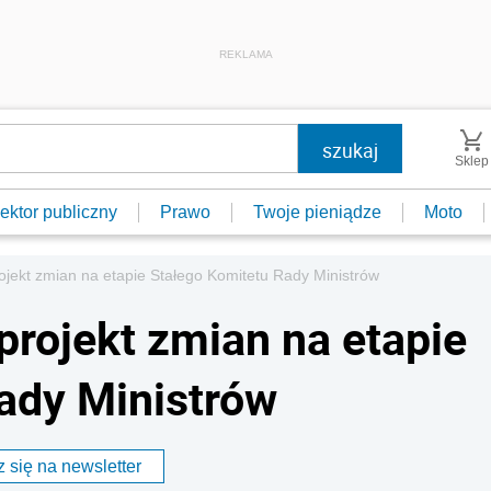
REKLAMA
Sklep
ektor publiczny
Prawo
Twoje pieniądze
Moto
projekt zmian na etapie Stałego Komitetu Rady Ministrów
 projekt zmian na etapie
ady Ministrów
 się na newsletter