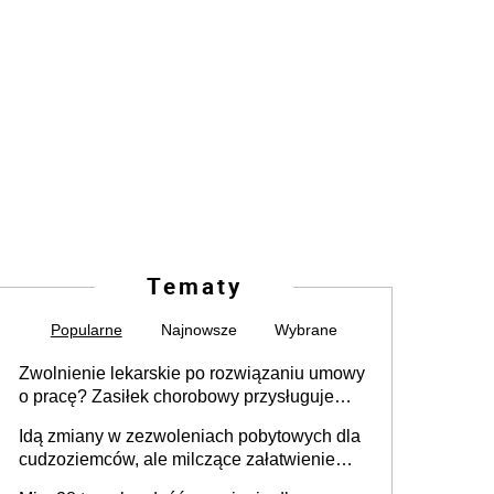
Tematy
Popularne
Najnowsze
Wybrane
Zwolnienie lekarskie po rozwiązaniu umowy
o pracę? Zasiłek chorobowy przysługuje
tylko w przypadku zachorowania w ciągu 14
Idą zmiany w zezwoleniach pobytowych dla
dni od ustania stosunku pracy
cudzoziemców, ale milczące załatwienie
spraw przewidziano tylko dla wybranych