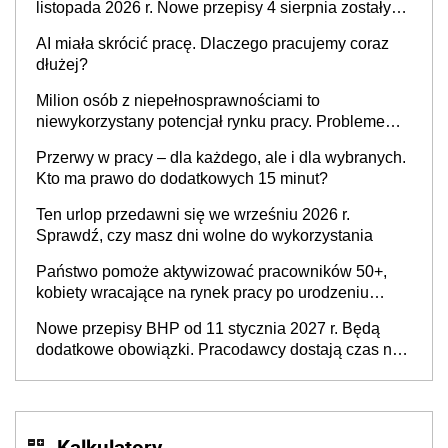
listopada 2026 r. Nowe przepisy 4 sierpnia zostały
ogłoszone w Dzienniku Ustaw
AI miała skrócić pracę. Dlaczego pracujemy coraz
dłużej?
Milion osób z niepełnosprawnościami to
niewykorzystany potencjał rynku pracy. Problemem
nie jest brak kandydatów, dofinansowań czy
Przerwy w pracy – dla każdego, ale i dla wybranych.
refundacji, ale bariery po stronie systemu i
Kto ma prawo do dodatkowych 15 minut?
świadomości pracodawców [WYWIAD]
Ten urlop przedawni się we wrześniu 2026 r.
Sprawdź, czy masz dni wolne do wykorzystania
Państwo pomoże aktywizować pracowników 50+,
kobiety wracające na rynek pracy po urodzeniu
dzieci, osoby przewlekle chore i osoby
Nowe przepisy BHP od 11 stycznia 2027 r. Będą
neuroatypowe. Powstanie Fundusz na rzecz
dodatkowe obowiązki. Pracodawcy dostają czas na
Inkluzywności w Zatrudnianiu?
przygotowanie się do zmian
Kalkulatory