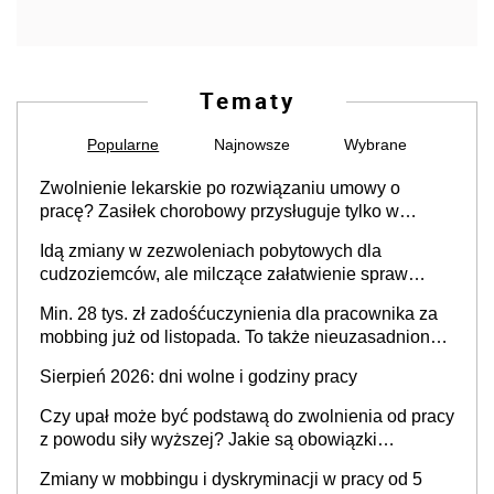
Tematy
Popularne
Najnowsze
Wybrane
Zwolnienie lekarskie po rozwiązaniu umowy o
pracę? Zasiłek chorobowy przysługuje tylko w
przypadku zachorowania w ciągu 14 dni od ustania
Idą zmiany w zezwoleniach pobytowych dla
stosunku pracy
cudzoziemców, ale milczące załatwienie spraw
przewidziano tylko dla wybranych
Min. 28 tys. zł zadośćuczynienia dla pracownika za
mobbing już od listopada. To także nieuzasadniona
krytyka i izolowanie z zespołu
Sierpień 2026: dni wolne i godziny pracy
Czy upał może być podstawą do zwolnienia od pracy
z powodu siły wyższej? Jakie są obowiązki
pracodawcy
Zmiany w mobbingu i dyskryminacji w pracy od 5