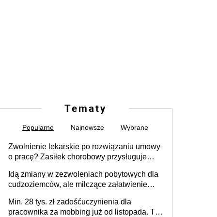
Tematy
Popularne
Najnowsze
Wybrane
Zwolnienie lekarskie po rozwiązaniu umowy
o pracę? Zasiłek chorobowy przysługuje
tylko w przypadku zachorowania w ciągu 14
Idą zmiany w zezwoleniach pobytowych dla
dni od ustania stosunku pracy
cudzoziemców, ale milczące załatwienie
spraw przewidziano tylko dla wybranych
Min. 28 tys. zł zadośćuczynienia dla
pracownika za mobbing już od listopada. To