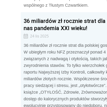
wspólnego z Tłustym Czwartkiem.
36 miliardów zł rocznie strat dla
nas pandemia XXI wieku!
24 lis 2025
36 miliardów zł rocznie strat dla polskiej 
W ubiegłym roku NFZ przeznaczył ponad 4 m
związanych z nadwagą i otyłością, takich ja
zwyrodnienia stawów. To tylko wierzchołek
raportu Najwyższej Izby Kontroli, całkowity 
miliardów złotych rocznie. Współczesne śr
pracy siedzącej i stresu, jest „otyłotwórcz
książce „OTYŁOŚĆ, Zdrowie, Zrównoważony 
dostęp do kalorycznych produktów stworzył
ewolucyjnie przystosowany do niedoboru, n