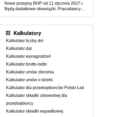
Nowe przepisy BHP od 11 stycznia 2027 r.
osoby neuroatypowe. Powstanie Fundusz
Będą dodatkowe obowiązki. Pracodawcy
na rzecz Inkluzywności w Zatrudnianiu?
dostają czas na przygotowanie się do zmian
Kalkulatory
Kalkulator liczby dni
Kalkulator dat
Kalkulator wynagrodzeń
Kalkulator brutto-netto
Kalkulator umów zlecenia
Kalkulator umów o dzieło
Kalkulator dla przedsiębiorców Polski Ład
Kalkulator składki zdrowotnej dla
przedsiębiorcy
Kalkulator składki wypadkowej