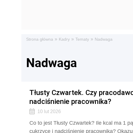
»
»
»
Strona główna
Kadry
Tematy
Nadwaga
Nadwaga
Tłusty Czwartek. Czy pracodawc
nadciśnienie pracownika?
10 lut 2026
Co to jest Tłusty Czwartek? Ile kcal ma 1
cukrzycę i nadciśnienie pracownika? Okazu