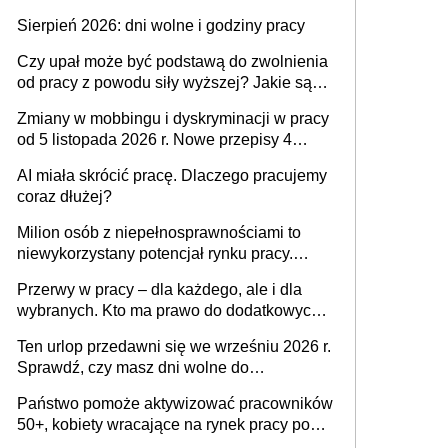
także nieuzasadniona krytyka i izolowanie z
Sierpień 2026: dni wolne i godziny pracy
zespołu
Czy upał może być podstawą do zwolnienia
od pracy z powodu siły wyższej? Jakie są
obowiązki pracodawcy
Zmiany w mobbingu i dyskryminacji w pracy
od 5 listopada 2026 r. Nowe przepisy 4
sierpnia zostały ogłoszone w Dzienniku
AI miała skrócić pracę. Dlaczego pracujemy
Ustaw
coraz dłużej?
Milion osób z niepełnosprawnościami to
niewykorzystany potencjał rynku pracy.
Problemem nie jest brak kandydatów,
Przerwy w pracy – dla każdego, ale i dla
dofinansowań czy refundacji, ale bariery po
wybranych. Kto ma prawo do dodatkowych
stronie systemu i świadomości
15 minut?
pracodawców [WYWIAD]
Ten urlop przedawni się we wrześniu 2026 r.
Sprawdź, czy masz dni wolne do
wykorzystania
Państwo pomoże aktywizować pracowników
50+, kobiety wracające na rynek pracy po
urodzeniu dzieci, osoby przewlekle chore i