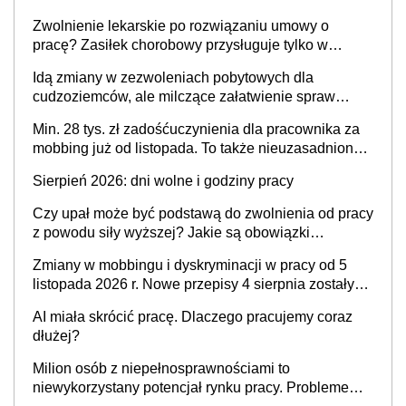
Zwolnienie lekarskie po rozwiązaniu umowy o
pracę? Zasiłek chorobowy przysługuje tylko w
przypadku zachorowania w ciągu 14 dni od ustania
Idą zmiany w zezwoleniach pobytowych dla
stosunku pracy
cudzoziemców, ale milczące załatwienie spraw
przewidziano tylko dla wybranych
Min. 28 tys. zł zadośćuczynienia dla pracownika za
mobbing już od listopada. To także nieuzasadniona
krytyka i izolowanie z zespołu
Sierpień 2026: dni wolne i godziny pracy
Czy upał może być podstawą do zwolnienia od pracy
z powodu siły wyższej? Jakie są obowiązki
pracodawcy
Zmiany w mobbingu i dyskryminacji w pracy od 5
listopada 2026 r. Nowe przepisy 4 sierpnia zostały
ogłoszone w Dzienniku Ustaw
AI miała skrócić pracę. Dlaczego pracujemy coraz
dłużej?
Milion osób z niepełnosprawnościami to
niewykorzystany potencjał rynku pracy. Problemem