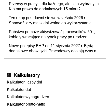
nie jest brak kandydatów, dofinansowań czy
Przerwy w pracy – dla każdego, ale i dla wybranych.
refundacji, ale bariery po stronie systemu i
Kto ma prawo do dodatkowych 15 minut?
świadomości pracodawców [WYWIAD]
Ten urlop przedawni się we wrześniu 2026 r.
Sprawdź, czy masz dni wolne do wykorzystania
Państwo pomoże aktywizować pracowników 50+,
kobiety wracające na rynek pracy po urodzeniu
dzieci, osoby przewlekle chore i osoby
Nowe przepisy BHP od 11 stycznia 2027 r. Będą
neuroatypowe. Powstanie Fundusz na rzecz
dodatkowe obowiązki. Pracodawcy dostają czas na
Inkluzywności w Zatrudnianiu?
przygotowanie się do zmian
Kalkulatory
Kalkulator liczby dni
Kalkulator dat
Kalkulator wynagrodzeń
Kalkulator brutto-netto