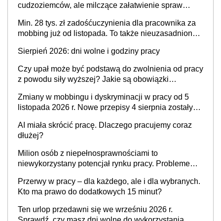
cudzoziemców, ale milczące załatwienie spraw
przewidziano tylko dla wybranych
Min. 28 tys. zł zadośćuczynienia dla pracownika za
mobbing już od listopada. To także nieuzasadniona
krytyka i izolowanie z zespołu
Sierpień 2026: dni wolne i godziny pracy
Czy upał może być podstawą do zwolnienia od pracy
z powodu siły wyższej? Jakie są obowiązki
pracodawcy
Zmiany w mobbingu i dyskryminacji w pracy od 5
listopada 2026 r. Nowe przepisy 4 sierpnia zostały
ogłoszone w Dzienniku Ustaw
AI miała skrócić pracę. Dlaczego pracujemy coraz
dłużej?
Milion osób z niepełnosprawnościami to
niewykorzystany potencjał rynku pracy. Problemem
nie jest brak kandydatów, dofinansowań czy
Przerwy w pracy – dla każdego, ale i dla wybranych.
refundacji, ale bariery po stronie systemu i
Kto ma prawo do dodatkowych 15 minut?
świadomości pracodawców [WYWIAD]
Ten urlop przedawni się we wrześniu 2026 r.
Sprawdź, czy masz dni wolne do wykorzystania