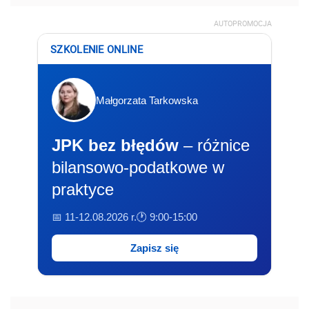
AUTOPROMOCJA
SZKOLENIE ONLINE
Małgorzata Tarkowska
JPK bez błędów
– różnice
bilansowo-podatkowe w
praktyce
📅 11-12.08.2026 r.
🕐 9:00-15:00
Zapisz się