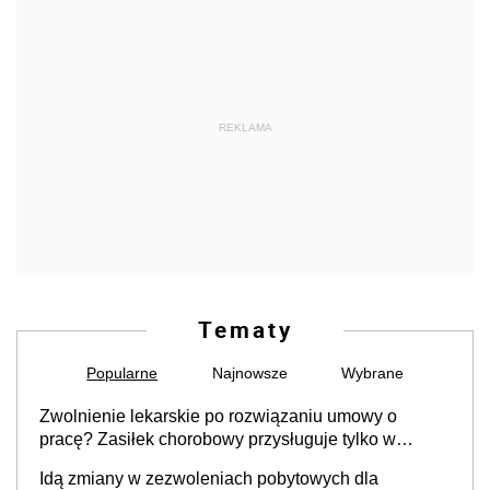
REKLAMA
Tematy
Popularne
Najnowsze
Wybrane
Zwolnienie lekarskie po rozwiązaniu umowy o
pracę? Zasiłek chorobowy przysługuje tylko w
przypadku zachorowania w ciągu 14 dni od ustania
Idą zmiany w zezwoleniach pobytowych dla
stosunku pracy