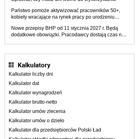
Państwo pomoże aktywizować pracowników 50+,
kobiety wracające na rynek pracy po urodzeniu
dzieci, osoby przewlekle chore i osoby
Nowe przepisy BHP od 11 stycznia 2027 r. Będą
neuroatypowe. Powstanie Fundusz na rzecz
dodatkowe obowiązki. Pracodawcy dostają czas na
Inkluzywności w Zatrudnianiu?
przygotowanie się do zmian
Kalkulatory
Kalkulator liczby dni
Kalkulator dat
Kalkulator wynagrodzeń
Kalkulator brutto-netto
Kalkulator umów zlecenia
Kalkulator umów o dzieło
Kalkulator dla przedsiębiorców Polski Ład