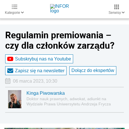
Kategorie
Serwisy
Regulamin premiowania –
czy dla członków zarządu?
Subskrybuj nas na Youtube
Dołącz do ekspertów
Zapisz się na newsletter
06 marca 2023, 10:30
Kinga Piwowarska
Doktor nauk prawnych, adwokat, adiunkt na
Wydziale Prawa Uniwersytetu Andrzeja Frycza
Modrzewskiego w Krakowie oraz Rzecznik
Akademicki ds. równego traktowania i
przeciwdziałania dyskryminacji. Specjalizuje się w
prawie pracy, zabezpieczeniu społecznym oraz