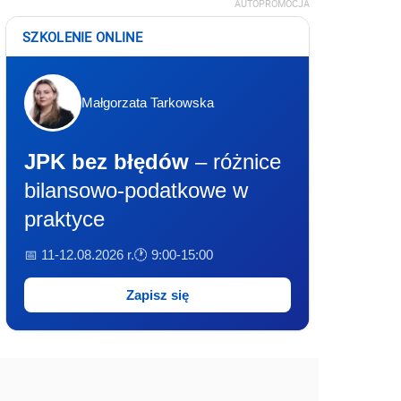
AUTOPROMOCJA
SZKOLENIE ONLINE
Małgorzata Tarkowska
JPK bez błędów
– różnice
bilansowo-podatkowe w
praktyce
📅 11-12.08.2026 r.
🕐 9:00-15:00
Zapisz się