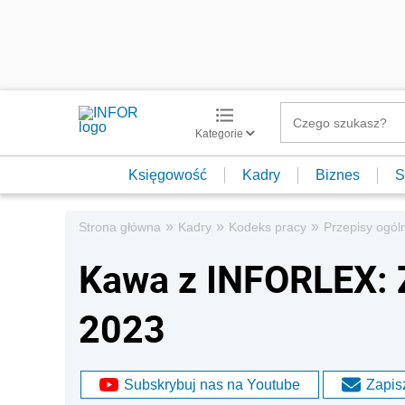
Kategorie
Księgowość
Kadry
Biznes
S
»
»
»
Strona główna
Kadry
Kodeks pracy
Przepisy ogól
Kawa z INFORLEX: 
2023
Subskrybuj nas na Youtube
Zapisz