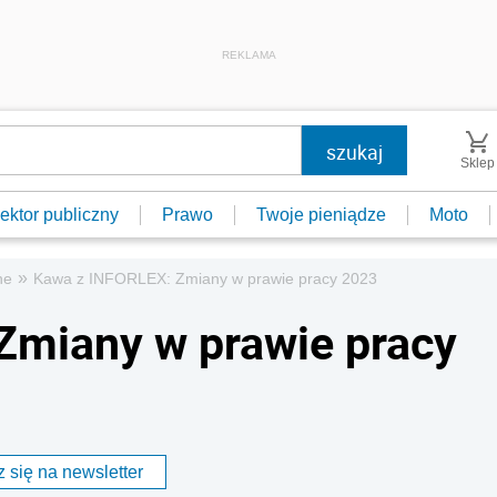
REKLAMA
Sklep
ektor publiczny
Prawo
Twoje pieniądze
Moto
»
ne
Kawa z INFORLEX: Zmiany w prawie pracy 2023
Zmiany w prawie pracy
 się na newsletter