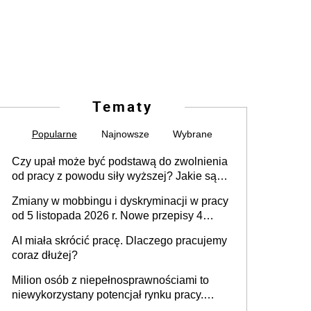
Tematy
Popularne
Najnowsze
Wybrane
Czy upał może być podstawą do zwolnienia
od pracy z powodu siły wyższej? Jakie są
obowiązki pracodawcy
Zmiany w mobbingu i dyskryminacji w pracy
od 5 listopada 2026 r. Nowe przepisy 4
sierpnia zostały ogłoszone w Dzienniku
AI miała skrócić pracę. Dlaczego pracujemy
Ustaw
coraz dłużej?
Milion osób z niepełnosprawnościami to
niewykorzystany potencjał rynku pracy.
Problemem nie jest brak kandydatów,