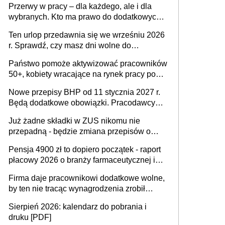
Przerwy w pracy – dla każdego, ale i dla
dofinansowań czy refundacji, ale bariery po
wybranych. Kto ma prawo do dodatkowych
stronie systemu i świadomości
15 minut?
pracodawców [WYWIAD]
Ten urlop przedawnia się we wrześniu 2026
r. Sprawdź, czy masz dni wolne do
wykorzystania
Państwo pomoże aktywizować pracowników
50+, kobiety wracające na rynek pracy po
urodzeniu dzieci, osoby przewlekle chore i
Nowe przepisy BHP od 11 stycznia 2027 r.
osoby neuroatypowe. Powstanie Fundusz
Będą dodatkowe obowiązki. Pracodawcy
na rzecz Inkluzywności w Zatrudnianiu?
dostają czas na przygotowanie się do zmian
Już żadne składki w ZUS nikomu nie
przepadną - będzie zmiana przepisów o
przedawnieniu i niepodleganiu
Pensja 4900 zł to dopiero początek - raport
ubezpieczeniom społecznym
płacowy 2026 o branży farmaceutycznej i
chemicznej
Firma daje pracownikowi dodatkowe wolne,
by ten nie tracąc wynagrodzenia zrobił
dodatkowe badania. Ten benefit się
Sierpień 2026: kalendarz do pobrania i
sprawdza
druku [PDF]