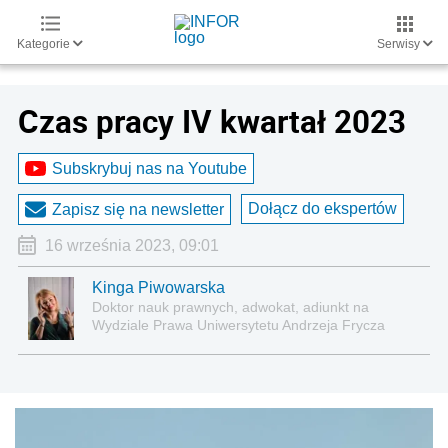
Kategorie
Serwisy
Czas pracy IV kwartał 2023
Subskrybuj nas na Youtube
Dołącz do ekspertów
Zapisz się na newsletter
16 września 2023, 09:01
Kinga Piwowarska
Doktor nauk prawnych, adwokat, adiunkt na
Wydziale Prawa Uniwersytetu Andrzeja Frycza
Modrzewskiego w Krakowie oraz Rzecznik
Akademicki ds. równego traktowania i
przeciwdziałania dyskryminacji. Specjalizuje się w
prawie pracy, zabezpieczeniu społecznym oraz
administracyjnoprawnych aspektach związanych z
pracą i pomocą socjalną.