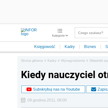
Kategorie
Księgowość
Kadry
Biznes
S
»
»
»
Strona główna
Kadry
Wynagrodzenia
Składniki w
Kiedy nauczyciel o
Subskrybuj nas na Youtube
Zapisz
09 grudnia 2011, 06:00