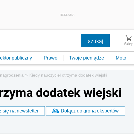
REKLAMA
Sklep
ektor publiczny
Prawo
Twoje pieniądze
Moto
»
ynagrodzenia
Kiedy nauczyciel otrzyma dodatek wiejski
trzyma dodatek wiejski
 się na newsletter
Dołącz do grona ekspertów