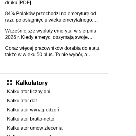
druku [PDF]
84% Polaków przechodzi na emeryturę od
razu po osiągnięciu wieku emerytalnego.
Natomiast pokolenie X musi pracować
Wcześniejsze wypłaty emerytur w sierpniu
dłużej, ale czy jest w stanie? Pracownicy
2026 r. Kiedy emeryci otrzymają swoje
45+ to siła napędowa gospodarki
świadczenia?
Coraz więcej pracowników dorabia do etatu,
także w wieku 50 plus. To nie wybór, a
konieczność. Powodem są rosnące koszty
życia
Kalkulatory
Kalkulator liczby dni
Kalkulator dat
Kalkulator wynagrodzeń
Kalkulator brutto-netto
Kalkulator umów zlecenia