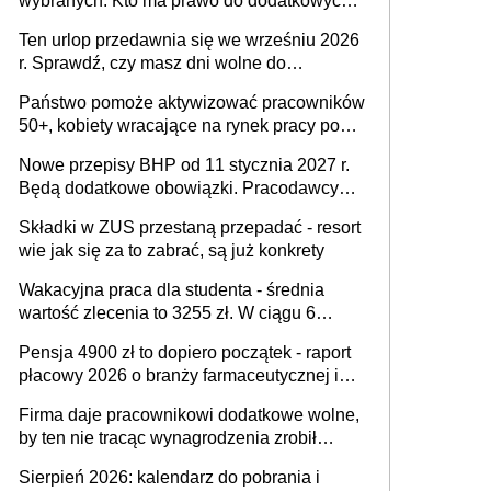
wybranych. Kto ma prawo do dodatkowych
15 minut?
Ten urlop przedawnia się we wrześniu 2026
r. Sprawdź, czy masz dni wolne do
wykorzystania
Państwo pomoże aktywizować pracowników
50+, kobiety wracające na rynek pracy po
urodzeniu dzieci, osoby przewlekle chore i
Nowe przepisy BHP od 11 stycznia 2027 r.
osoby neuroatypowe. Powstanie Fundusz
Będą dodatkowe obowiązki. Pracodawcy
na rzecz Inkluzywności w Zatrudnianiu?
dostają czas na przygotowanie się do zmian
Składki w ZUS przestaną przepadać - resort
wie jak się za to zabrać, są już konkrety
Wakacyjna praca dla studenta - średnia
wartość zlecenia to 3255 zł. W ciągu 6
miesięcy aktywny freelancer-student zarabia
Pensja 4900 zł to dopiero początek - raport
ponad 10,7 tys. zł
płacowy 2026 o branży farmaceutycznej i
chemicznej
Firma daje pracownikowi dodatkowe wolne,
by ten nie tracąc wynagrodzenia zrobił
dodatkowe badania. Ten benefit się
Sierpień 2026: kalendarz do pobrania i
sprawdza