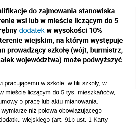
lifikacje do zajmowania stanowiska
enie wsi lub w mieście liczącym do 5
rębny
w wysokości 10%
dodatek
erenie wiejskim, na którym występuje
gan prowadzący szkołę (wójt, burmistrz,
szałek województwa) może podwyższyć
 pracującemu w szkole, w filii szkoły, w
b w mieście liczącym do 5 tys. mieszkańców,
z umowy o pracę lub aktu mianowania.
 wymiarze niż połowa obowiązującego
odatku wiejskiego (art. 91b ust. 1 Karty