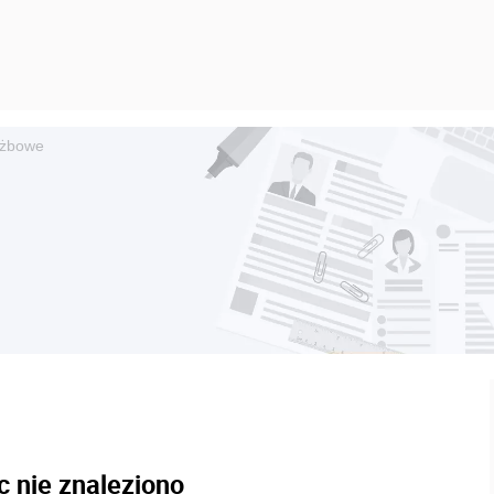
użbowe
c nie znaleziono