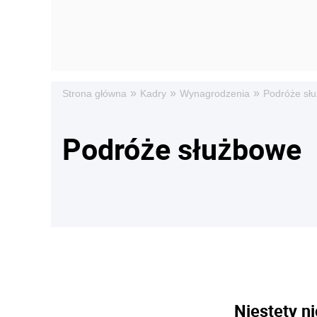
»
»
»
Strona główna
Kadry
Wynagrodzenia
Podróże sł
Podróże służbowe
Niestety ni