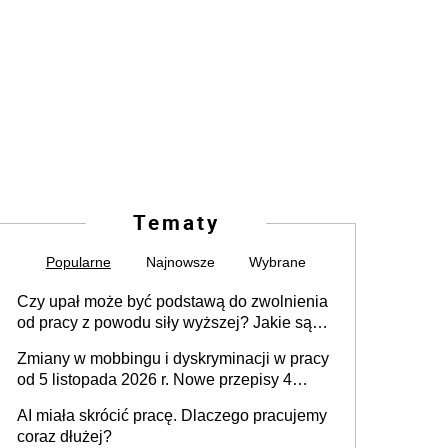
Tematy
Popularne
Najnowsze
Wybrane
Czy upał może być podstawą do zwolnienia
od pracy z powodu siły wyższej? Jakie są
obowiązki pracodawcy
Zmiany w mobbingu i dyskryminacji w pracy
od 5 listopada 2026 r. Nowe przepisy 4
sierpnia zostały ogłoszone w Dzienniku
AI miała skrócić pracę. Dlaczego pracujemy
Ustaw
coraz dłużej?