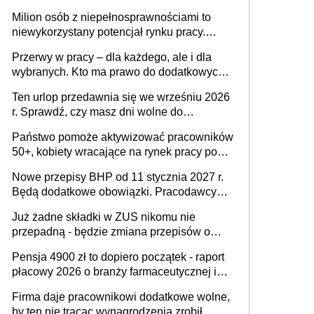
Milion osób z niepełnosprawnościami to
niewykorzystany potencjał rynku pracy.
Problemem nie jest brak kandydatów,
Przerwy w pracy – dla każdego, ale i dla
dofinansowań czy refundacji, ale bariery po
wybranych. Kto ma prawo do dodatkowych
stronie systemu i świadomości
15 minut?
pracodawców [WYWIAD]
Ten urlop przedawnia się we wrześniu 2026
r. Sprawdź, czy masz dni wolne do
wykorzystania
Państwo pomoże aktywizować pracowników
50+, kobiety wracające na rynek pracy po
urodzeniu dzieci, osoby przewlekle chore i
Nowe przepisy BHP od 11 stycznia 2027 r.
osoby neuroatypowe. Powstanie Fundusz
Będą dodatkowe obowiązki. Pracodawcy
na rzecz Inkluzywności w Zatrudnianiu?
dostają czas na przygotowanie się do zmian
Już żadne składki w ZUS nikomu nie
przepadną - będzie zmiana przepisów o
przedawnieniu i niepodleganiu
Pensja 4900 zł to dopiero początek - raport
ubezpieczeniom społecznym
płacowy 2026 o branży farmaceutycznej i
chemicznej
Firma daje pracownikowi dodatkowe wolne,
by ten nie tracąc wynagrodzenia zrobił