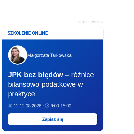
AUTOPROMOCJA
SZKOLENIE ONLINE
Małgorzata Tarkowska
JPK bez błędów
– różnice
bilansowo-podatkowe w
praktyce
📅 11-12.08.2026 r.
🕐 9:00-15:00
Zapisz się