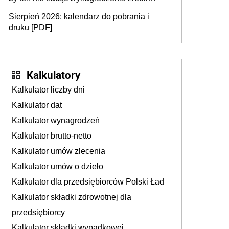
dodatkowe badania. Ten benefit się
Sierpień 2026: kalendarz do pobrania i
sprawdza
druku [PDF]
Kalkulatory
Kalkulator liczby dni
Kalkulator dat
Kalkulator wynagrodzeń
Kalkulator brutto-netto
Kalkulator umów zlecenia
Kalkulator umów o dzieło
Kalkulator dla przedsiębiorców Polski Ład
Kalkulator składki zdrowotnej dla
przedsiębiorcy
Kalkulator składki wypadkowej