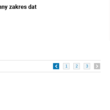
nny zakres dat
1
2
3