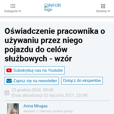
Kategorie
Serwisy
Oświadczenie pracownika o
używaniu przez niego
pojazdu do celów
służbowych - wzór
Subskrybuj nas na Youtube
Dołącz do ekspertów
Zapisz się na newsletter
23 grudnia 2016, 09:48
[Data aktualizacji 02 stycznia 2017, 13:34]
Anna Mrugas
ekspert z zakresu prawa pracy