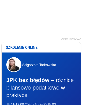
AUTOPROMOCJA
SZKOLENIE ONLINE
Małgorzata Tarkowska
JPK bez błędów
– różnice
bilansowo-podatkowe w
praktyce
📅 11-12.08.2026 r.
🕐 9:00-15:00