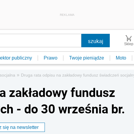
REKLAMA
Sklep
ektor publiczny
Prawo
Twoje pieniądze
Moto
»
socjalna
Druga rata odpisu na zakładowy fundusz świadczeń socjalny
na zakładowy fundusz
h - do 30 września br.
 się na newsletter