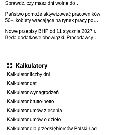
Sprawdź, czy masz dni wolne do
wykorzystania
Państwo pomoże aktywizować pracowników
50+, kobiety wracające na rynek pracy po
urodzeniu dzieci, osoby przewlekle chore i
Nowe przepisy BHP od 11 stycznia 2027 r.
osoby neuroatypowe. Powstanie Fundusz
Będą dodatkowe obowiązki. Pracodawcy
na rzecz Inkluzywności w Zatrudnianiu?
dostają czas na przygotowanie się do zmian
Kalkulatory
Kalkulator liczby dni
Kalkulator dat
Kalkulator wynagrodzeń
Kalkulator brutto-netto
Kalkulator umów zlecenia
Kalkulator umów o dzieło
Kalkulator dla przedsiębiorców Polski Ład