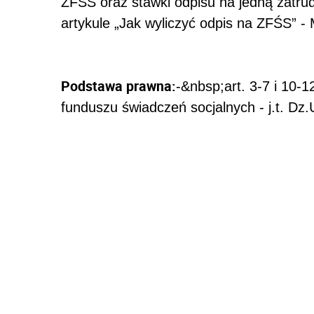
ZFŚS oraz stawki odpisu na jedną zatru
artykule „Jak wyliczyć odpis na ZFŚS” - M
Podstawa prawna:
-&nbsp;art. 3-7 i 10-
funduszu świadczeń socjalnych - j.t. Dz.