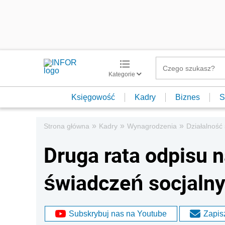
Kategorie
Księgowość
Kadry
Biznes
S
»
»
»
Strona główna
Kadry
Wynagrodzenia
Działalność 
Druga rata odpisu 
świadczeń socjalnyc
Subskrybuj nas na Youtube
Zapisz