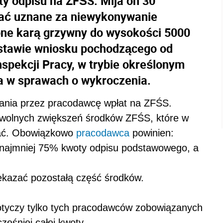
aty odpisu na ZFŚS. Mija on 30
tać uznane za niewykonywanie
ne karą grzywny do wysokości 5000
dstawie wniosku pochodzącego od
pekcji Pracy, w trybie określonym
a w sprawach o wykroczenia.
wania przez pracodawcę wpłat na ZFŚS.
owolnych zwiększeń środków ZFŚS, które w
ać. Obowiązkowo
pracodawca
powinien:
 najmniej 75% kwoty odpisu podstawowego, a
ekazać pozostałą część środków.
otyczy tylko tych pracodawców zobowiązanych
ześniej całej kwoty.