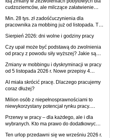
Idą zmiany w zezwoleniach pobytowych dla
dni od ustania stosunku pracy
cudzoziemców, ale milczące załatwienie
spraw przewidziano tylko dla wybranych
Min. 28 tys. zł zadośćuczynienia dla
pracownika za mobbing już od listopada. To
także nieuzasadniona krytyka i izolowanie z
Sierpień 2026: dni wolne i godziny pracy
zespołu
Czy upał może być podstawą do zwolnienia
od pracy z powodu siły wyższej? Jakie są
obowiązki pracodawcy
Zmiany w mobbingu i dyskryminacji w pracy
od 5 listopada 2026 r. Nowe przepisy 4
sierpnia zostały ogłoszone w Dzienniku
AI miała skrócić pracę. Dlaczego pracujemy
Ustaw
coraz dłużej?
Milion osób z niepełnosprawnościami to
niewykorzystany potencjał rynku pracy.
Problemem nie jest brak kandydatów,
Przerwy w pracy – dla każdego, ale i dla
dofinansowań czy refundacji, ale bariery po
wybranych. Kto ma prawo do dodatkowych
stronie systemu i świadomości
15 minut?
pracodawców [WYWIAD]
Ten urlop przedawni się we wrześniu 2026 r.