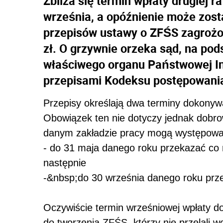
Zbliża się termin wpłaty drugiej r
września, a opóźnienie może zos
przepisów ustawy o ZFŚS zagrożo
zł. O grzywnie orzeka sąd, na po
właściwego organu Państwowej Ins
przepisami Kodeksu postępowani
Przepisy określają dwa terminy dokony
Obowiązek ten nie dotyczy jednak dobr
danym zakładzie pracy mogą występow
- do 31 maja danego roku przekazać co
następnie
-&nbsp;do 30 września danego roku prz
Oczywiście termin wrześniowej wpłaty d
do tworzenia ZFŚS, którzy nie przelali wc