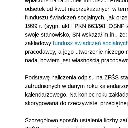
wpłacone na rachunek funduszu. Pracod
odsetek od kwot nieprzekazanych w ter
funduszu świadczeń socjalnych, jak orz
1999 r. (sygn. akt I PKN 663/98; OSNP z
swoje stanowisko, SN wskazał m.in., że:
zakładowy
fundusz świadczeń socjalnyc
pracodawcy, a jego utworzenie niczego n
nadal bowiem jest własnością pracodawcy
Podstawę naliczenia odpisu na ZFŚS sta
zatrudnionych w danym roku kalendarzo
kalendarzowego. Na koniec roku zakłada
skorygowana do rzeczywistej przeciętnej
Szczegółowo sposób ustalenia liczby zat