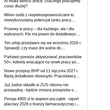
AI miała skrócić pracę. Dlaczego pracujemy
Ustaw
coraz dłużej?
Milion osób z niepełnosprawnościami to
niewykorzystany potencjał rynku pracy.
Problemem nie jest brak kandydatów,
Przerwy w pracy – dla każdego, ale i dla
dofinansowań czy refundacji, ale bariery po
wybranych. Kto ma prawo do dodatkowych
stronie systemu i świadomości
15 minut?
pracodawców [WYWIAD]
Ten urlop przedawni się we wrześniu 2026 r.
Sprawdź, czy masz dni wolne do
wykorzystania
Państwo pomoże aktywizować pracowników
50+, kobiety wracające na rynek pracy po
urodzeniu dzieci, osoby przewlekle chore i
Nowe przepisy BHP od 11 stycznia 2027 r.
osoby neuroatypowe. Powstanie Fundusz
Będą dodatkowe obowiązki. Pracodawcy
na rzecz Inkluzywności w Zatrudnianiu?
dostają czas na przygotowanie się do zmian
Już żadne składki w ZUS nikomu nie
przepadną - będzie zmiana przepisów o
przedawnieniu i niepodleganiu
Pensja 4900 zł to dopiero początek - raport
ubezpieczeniom społecznym
płacowy 2026 o branży farmaceutycznej i
chemicznej