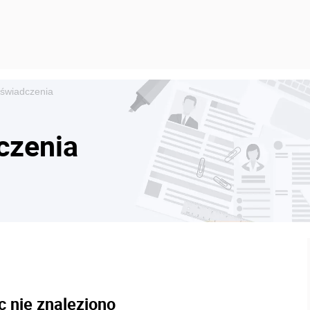
e świadczenia
dczenia
c nie znaleziono