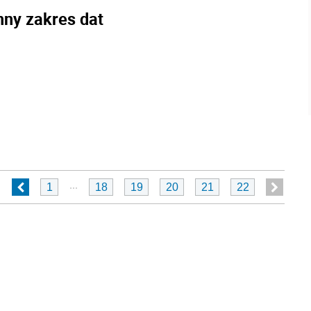
nny zakres dat
...
1
18
19
20
21
22