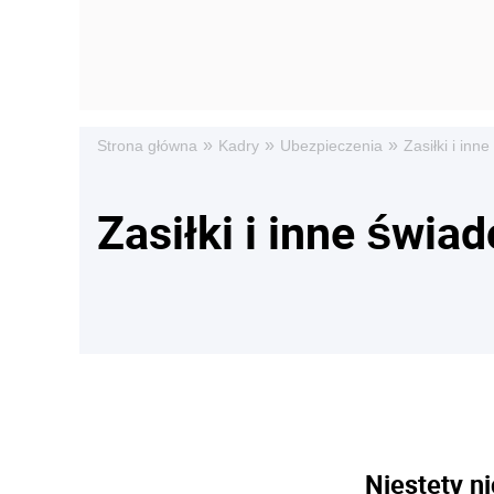
»
»
»
Strona główna
Kadry
Ubezpieczenia
Zasiłki i inn
Zasiłki i inne świa
Niestety ni