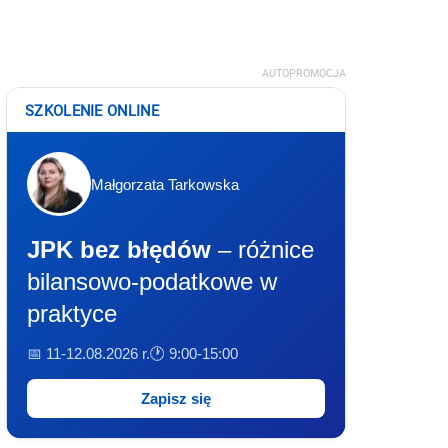
AUTOPROMOCJA
SZKOLENIE ONLINE
Małgorzata Tarkowska
JPK bez błędów
– różnice
bilansowo-podatkowe w
praktyce
📅 11-12.08.2026 r.
🕐 9:00-15:00
Zapisz się