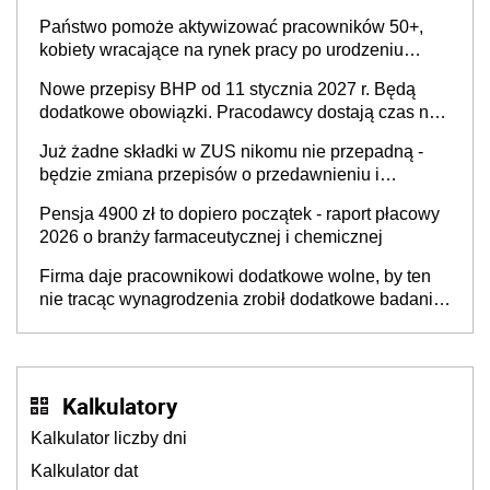
Państwo pomoże aktywizować pracowników 50+,
kobiety wracające na rynek pracy po urodzeniu
dzieci, osoby przewlekle chore i osoby
Nowe przepisy BHP od 11 stycznia 2027 r. Będą
neuroatypowe. Powstanie Fundusz na rzecz
dodatkowe obowiązki. Pracodawcy dostają czas na
Inkluzywności w Zatrudnianiu?
przygotowanie się do zmian
Już żadne składki w ZUS nikomu nie przepadną -
będzie zmiana przepisów o przedawnieniu i
niepodleganiu ubezpieczeniom społecznym
Pensja 4900 zł to dopiero początek - raport płacowy
2026 o branży farmaceutycznej i chemicznej
Firma daje pracownikowi dodatkowe wolne, by ten
nie tracąc wynagrodzenia zrobił dodatkowe badania.
Ten benefit się sprawdza
Kalkulatory
Kalkulator liczby dni
Kalkulator dat