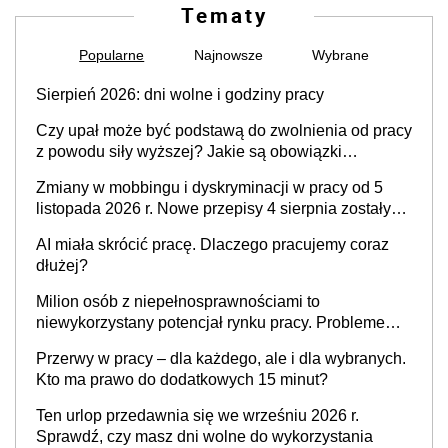
Tematy
Popularne
Najnowsze
Wybrane
Sierpień 2026: dni wolne i godziny pracy
Czy upał może być podstawą do zwolnienia od pracy
z powodu siły wyższej? Jakie są obowiązki
pracodawcy
Zmiany w mobbingu i dyskryminacji w pracy od 5
listopada 2026 r. Nowe przepisy 4 sierpnia zostały
ogłoszone w Dzienniku Ustaw
AI miała skrócić pracę. Dlaczego pracujemy coraz
dłużej?
Milion osób z niepełnosprawnościami to
niewykorzystany potencjał rynku pracy. Problemem
nie jest brak kandydatów, dofinansowań czy
Przerwy w pracy – dla każdego, ale i dla wybranych.
refundacji, ale bariery po stronie systemu i
Kto ma prawo do dodatkowych 15 minut?
świadomości pracodawców [WYWIAD]
Ten urlop przedawnia się we wrześniu 2026 r.
Sprawdź, czy masz dni wolne do wykorzystania