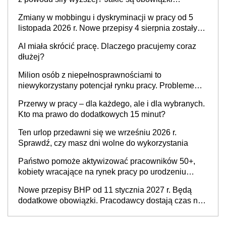
pracodawcy
Zmiany w mobbingu i dyskryminacji w pracy od 5
listopada 2026 r. Nowe przepisy 4 sierpnia zostały
ogłoszone w Dzienniku Ustaw
AI miała skrócić pracę. Dlaczego pracujemy coraz
dłużej?
Milion osób z niepełnosprawnościami to
niewykorzystany potencjał rynku pracy. Problemem
nie jest brak kandydatów, dofinansowań czy
Przerwy w pracy – dla każdego, ale i dla wybranych.
refundacji, ale bariery po stronie systemu i
Kto ma prawo do dodatkowych 15 minut?
świadomości pracodawców [WYWIAD]
Ten urlop przedawni się we wrześniu 2026 r.
Sprawdź, czy masz dni wolne do wykorzystania
Państwo pomoże aktywizować pracowników 50+,
kobiety wracające na rynek pracy po urodzeniu
dzieci, osoby przewlekle chore i osoby
Nowe przepisy BHP od 11 stycznia 2027 r. Będą
neuroatypowe. Powstanie Fundusz na rzecz
dodatkowe obowiązki. Pracodawcy dostają czas na
Inkluzywności w Zatrudnianiu?
przygotowanie się do zmian