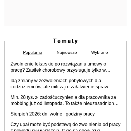
Tematy
Popularne
Najnowsze
Wybrane
Zwolnienie lekarskie po rozwiązaniu umowy o
pracę? Zasiłek chorobowy przysługuje tylko w
przypadku zachorowania w ciągu 14 dni od ustania
Idą zmiany w zezwoleniach pobytowych dla
stosunku pracy
cudzoziemców, ale milczące załatwienie spraw
przewidziano tylko dla wybranych
Min. 28 tys. zł zadośćuczynienia dla pracownika za
mobbing już od listopada. To także nieuzasadniona
krytyka i izolowanie z zespołu
Sierpień 2026: dni wolne i godziny pracy
Czy upał może być podstawą do zwolnienia od pracy
z powodu siły wyższej? Jakie są obowiązki