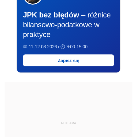
JPK bez błędów
– różnice
bilansowo-podatkowe w
praktyce
📅 11-12.08.2026 r.
🕐 9:00-15:00
Zapisz się
REKLAMA