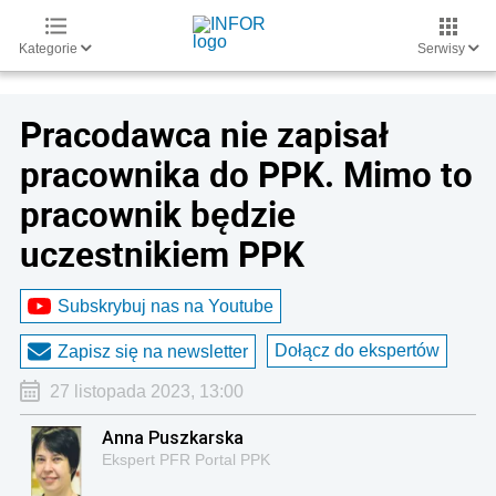
Kategorie
Serwisy
Pracodawca nie zapisał
pracownika do PPK. Mimo to
pracownik będzie
uczestnikiem PPK
Subskrybuj nas na Youtube
Dołącz do ekspertów
Zapisz się na newsletter
27 listopada 2023, 13:00
Anna Puszkarska
Ekspert PFR Portal PPK