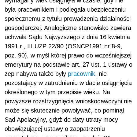
wymagany wiek osiągnęła w czasie, gdy nie
była pracownikiem i podlegała ubezpieczeniu
społecznemu z tytułu prowadzenia działalności
gospodarczej. Analogiczne stanowisko zawiera
uchwała Sądu Najwyższego z dnia 16 kwietnia
1991 r., III UZP 22/90 (OSNCP1991 nr 8-9,
poz. 90), w myśl której prawo do wcześniejszej
emerytury na podstawie art. 27 ust. 1 ustawy o
zep nabywa także były
pracownik
, nie
pozostający w zatrudnieniu w dacie osiągnięcia
określonego w tym przepisie wieku. Na
powyższe rozstrzygnięcia wnioskodawczyni nie
może się skutecznie powoływać, co pominął
Sąd Apelacyjny, gdyż do daty utraty mocy
obowiązującej ustawy o zaopatrzeniu