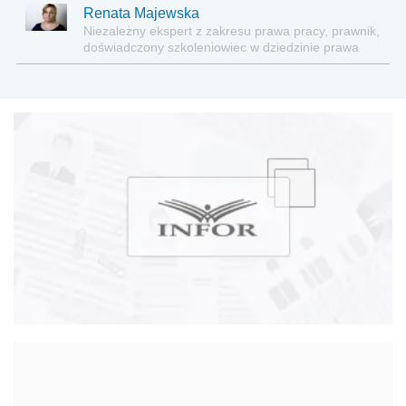
Renata Majewska
Niezależny ekspert z zakresu prawa pracy, prawnik,
doświadczony szkoleniowiec w dziedzinie prawa
pracy, w tym w praktycznym rozliczaniu
wynagrodzeń. Autorka licznych artykułów
poświęconych praktycznym aspektom stosowania
prawa pracy i ubezpieczeń społecznych. Autorka
licznych artykułów publikowanych w: Monitorze
Prawa Pracy i Ubezpieczeń, Dzienniku Gazeta
Prawna.