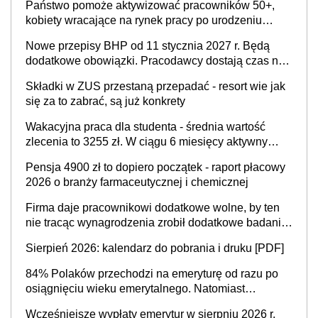
Państwo pomoże aktywizować pracowników 50+,
kobiety wracające na rynek pracy po urodzeniu
dzieci, osoby przewlekle chore i osoby
Nowe przepisy BHP od 11 stycznia 2027 r. Będą
neuroatypowe. Powstanie Fundusz na rzecz
dodatkowe obowiązki. Pracodawcy dostają czas na
Inkluzywności w Zatrudnianiu?
przygotowanie się do zmian
Składki w ZUS przestaną przepadać - resort wie jak
się za to zabrać, są już konkrety
Wakacyjna praca dla studenta - średnia wartość
zlecenia to 3255 zł. W ciągu 6 miesięcy aktywny
freelancer-student zarabia ponad 10,7 tys. zł
Pensja 4900 zł to dopiero początek - raport płacowy
2026 o branży farmaceutycznej i chemicznej
Firma daje pracownikowi dodatkowe wolne, by ten
nie tracąc wynagrodzenia zrobił dodatkowe badania.
Ten benefit się sprawdza
Sierpień 2026: kalendarz do pobrania i druku [PDF]
84% Polaków przechodzi na emeryturę od razu po
osiągnięciu wieku emerytalnego. Natomiast
pokolenie X musi pracować dłużej, ale czy jest w
Wcześniejsze wypłaty emerytur w sierpniu 2026 r.