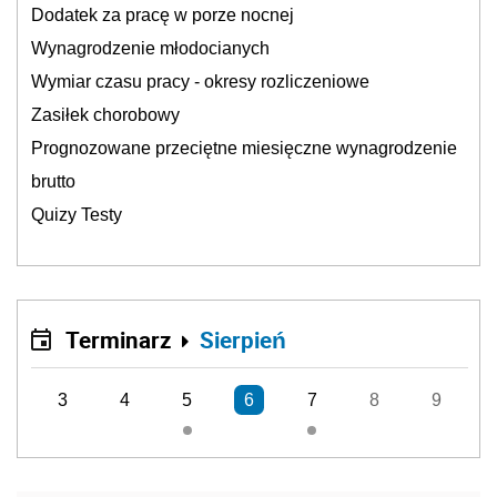
Dodatek za pracę w porze nocnej
Wynagrodzenie młodocianych
Wymiar czasu pracy - okresy rozliczeniowe
Zasiłek chorobowy
Prognozowane przeciętne miesięczne wynagrodzenie
brutto
Quizy Testy
Terminarz
Sierpień
3
4
5
6
7
8
9