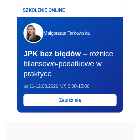
SZKOLENIE ONLINE
Małgorzata Tarkowska
JPK bez błędów
– różnice
bilansowo-podatkowe w
praktyce
📅 11-12.08.2026 r.
🕐 9:00-15:00
Zapisz się