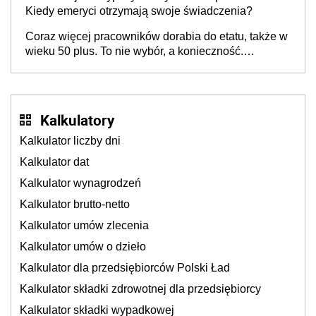
stanie? Pracownicy 45+ to siła napędowa
Kiedy emeryci otrzymają swoje świadczenia?
gospodarki
Coraz więcej pracowników dorabia do etatu, także w
wieku 50 plus. To nie wybór, a konieczność.
Powodem są rosnące koszty życia
Kalkulatory
Kalkulator liczby dni
Kalkulator dat
Kalkulator wynagrodzeń
Kalkulator brutto-netto
Kalkulator umów zlecenia
Kalkulator umów o dzieło
Kalkulator dla przedsiębiorców Polski Ład
Kalkulator składki zdrowotnej dla przedsiębiorcy
Kalkulator składki wypadkowej