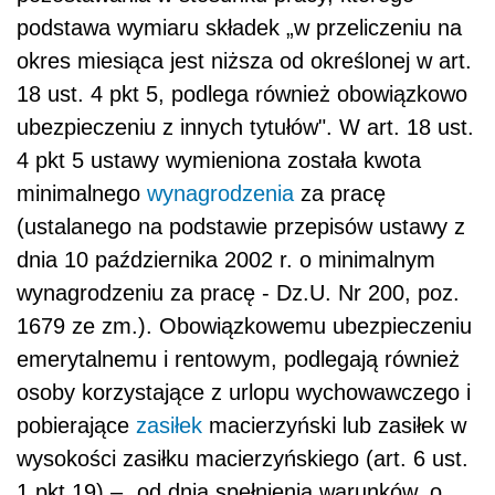
podstawa wymiaru składek „w przeliczeniu na
okres miesiąca jest niższa od określonej w art.
18 ust. 4 pkt 5, podlega również obowiązkowo
ubezpieczeniu z innych tytułów". W art. 18 ust.
4 pkt 5 ustawy wymieniona została kwota
minimalnego
wynagrodzenia
za pracę
(ustalanego na podstawie przepisów ustawy z
dnia 10 października 2002 r. o minimalnym
wynagrodzeniu za pracę - Dz.U. Nr 200, poz.
1679 ze zm.). Obowiązkowemu ubezpieczeniu
emerytalnemu i rentowym, podlegają również
osoby korzystające z urlopu wychowawczego i
pobierające
zasiłek
macierzyński lub zasiłek w
wysokości zasiłku macierzyńskiego (art. 6 ust.
1 pkt 19) – „od dnia spełnienia warunków, o