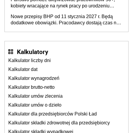
kobiety wracające na rynek pracy po urodzeniu
dzieci, osoby przewlekle chore i osoby
Nowe przepisy BHP od 11 stycznia 2027 r. Będą
neuroatypowe. Powstanie Fundusz na rzecz
dodatkowe obowiązki. Pracodawcy dostają czas na
Inkluzywności w Zatrudnianiu?
przygotowanie się do zmian
Kalkulatory
Kalkulator liczby dni
Kalkulator dat
Kalkulator wynagrodzeń
Kalkulator brutto-netto
Kalkulator umów zlecenia
Kalkulator umów o dzieło
Kalkulator dla przedsiębiorców Polski Ład
Kalkulator składki zdrowotnej dla przedsiębiorcy
Kalkulator składki wypadkowej