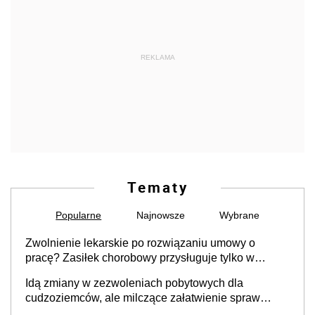
REKLAMA
Tematy
Popularne
Najnowsze
Wybrane
Zwolnienie lekarskie po rozwiązaniu umowy o
pracę? Zasiłek chorobowy przysługuje tylko w
przypadku zachorowania w ciągu 14 dni od ustania
Idą zmiany w zezwoleniach pobytowych dla
stosunku pracy
cudzoziemców, ale milczące załatwienie spraw
przewidziano tylko dla wybranych