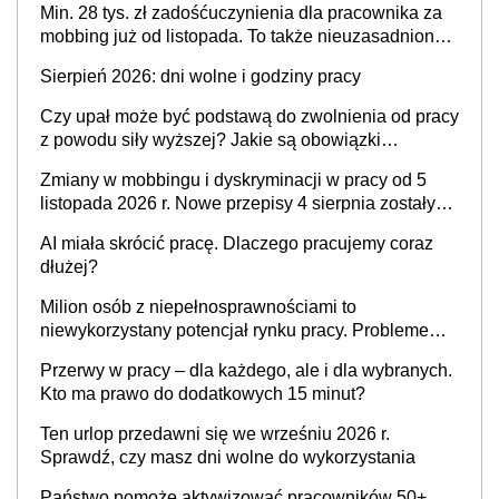
Min. 28 tys. zł zadośćuczynienia dla pracownika za
mobbing już od listopada. To także nieuzasadniona
krytyka i izolowanie z zespołu
Sierpień 2026: dni wolne i godziny pracy
Czy upał może być podstawą do zwolnienia od pracy
z powodu siły wyższej? Jakie są obowiązki
pracodawcy
Zmiany w mobbingu i dyskryminacji w pracy od 5
listopada 2026 r. Nowe przepisy 4 sierpnia zostały
ogłoszone w Dzienniku Ustaw
AI miała skrócić pracę. Dlaczego pracujemy coraz
dłużej?
Milion osób z niepełnosprawnościami to
niewykorzystany potencjał rynku pracy. Problemem
nie jest brak kandydatów, dofinansowań czy
Przerwy w pracy – dla każdego, ale i dla wybranych.
refundacji, ale bariery po stronie systemu i
Kto ma prawo do dodatkowych 15 minut?
świadomości pracodawców [WYWIAD]
Ten urlop przedawni się we wrześniu 2026 r.
Sprawdź, czy masz dni wolne do wykorzystania
Państwo pomoże aktywizować pracowników 50+,