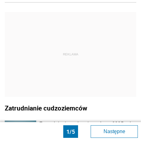
REKLAMA
Zatrudnianie cudzoziemców
Zatrudnianie cudzoziemców w 2025 roku
[Przewodnik i zmiany krok po kroku]
1/5
Następne