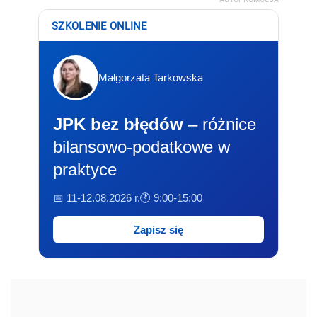
SZKOLENIE ONLINE
Małgorzata Tarkowska
JPK bez błędów
– różnice
bilansowo-podatkowe w
praktyce
📅 11-12.08.2026 r.
🕐 9:00-15:00
Zapisz się