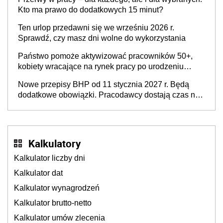
refundacji, ale bariery po stronie systemu i
Kto ma prawo do dodatkowych 15 minut?
świadomości pracodawców [WYWIAD]
Ten urlop przedawni się we wrześniu 2026 r.
Sprawdź, czy masz dni wolne do wykorzystania
Państwo pomoże aktywizować pracowników 50+,
kobiety wracające na rynek pracy po urodzeniu
dzieci, osoby przewlekle chore i osoby
Nowe przepisy BHP od 11 stycznia 2027 r. Będą
neuroatypowe. Powstanie Fundusz na rzecz
dodatkowe obowiązki. Pracodawcy dostają czas na
Inkluzywności w Zatrudnianiu?
przygotowanie się do zmian
Kalkulatory
Kalkulator liczby dni
Kalkulator dat
Kalkulator wynagrodzeń
Kalkulator brutto-netto
Kalkulator umów zlecenia