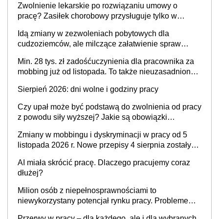
Zwolnienie lekarskie po rozwiązaniu umowy o
pracę? Zasiłek chorobowy przysługuje tylko w
przypadku zachorowania w ciągu 14 dni od ustania
Idą zmiany w zezwoleniach pobytowych dla
stosunku pracy
cudzoziemców, ale milczące załatwienie spraw
przewidziano tylko dla wybranych
Min. 28 tys. zł zadośćuczynienia dla pracownika za
mobbing już od listopada. To także nieuzasadniona
krytyka i izolowanie z zespołu
Sierpień 2026: dni wolne i godziny pracy
Czy upał może być podstawą do zwolnienia od pracy
z powodu siły wyższej? Jakie są obowiązki
pracodawcy
Zmiany w mobbingu i dyskryminacji w pracy od 5
listopada 2026 r. Nowe przepisy 4 sierpnia zostały
ogłoszone w Dzienniku Ustaw
AI miała skrócić pracę. Dlaczego pracujemy coraz
dłużej?
Milion osób z niepełnosprawnościami to
niewykorzystany potencjał rynku pracy. Problemem
nie jest brak kandydatów, dofinansowań czy
Przerwy w pracy – dla każdego, ale i dla wybranych.