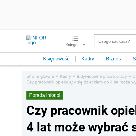
Kategorie
Księgowość
Kadry
Biznes
S
»
»
»
Strona główna
Kadry
Indywidualne prawo pracy
U
Czy pracownik opiekujący się dzieckiem do 4 lat może w
Porada Infor.pl
Czy pracownik opie
4 lat może wybrać 