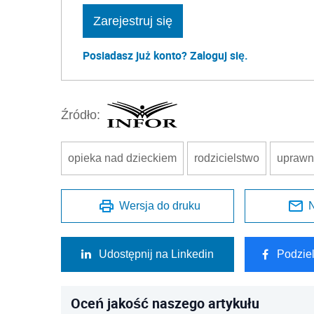
Zarejestruj się
Posiadasz już konto? Zaloguj się.
Źródło:
opieka nad dzieckiem
rodzicielstwo
uprawn
Wersja do druku
N
Udostępnij na Linkedin
Podzie
Oceń jakość naszego artykułu