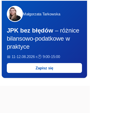
Małgorzata Tarkowska
JPK bez błędów
– różnice
bilansowo-podatkowe w
praktyce
📅 11-12.08.2026 r.
🕐 9:00-15:00
Zapisz się