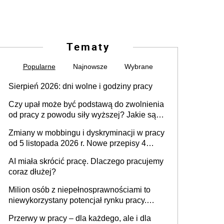
Tematy
Popularne
Najnowsze
Wybrane
Sierpień 2026: dni wolne i godziny pracy
Czy upał może być podstawą do zwolnienia
od pracy z powodu siły wyższej? Jakie są
obowiązki pracodawcy
Zmiany w mobbingu i dyskryminacji w pracy
od 5 listopada 2026 r. Nowe przepisy 4
sierpnia zostały ogłoszone w Dzienniku
AI miała skrócić pracę. Dlaczego pracujemy
Ustaw
coraz dłużej?
Milion osób z niepełnosprawnościami to
niewykorzystany potencjał rynku pracy.
Problemem nie jest brak kandydatów,
Przerwy w pracy – dla każdego, ale i dla
dofinansowań czy refundacji, ale bariery po