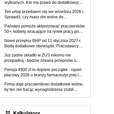
wybranych. Kto ma prawo do dodatkowych
stronie systemu i świadomości
15 minut?
pracodawców [WYWIAD]
Ten urlop przedawni się we wrześniu 2026 r.
Sprawdź, czy masz dni wolne do
wykorzystania
Państwo pomoże aktywizować pracowników
50+, kobiety wracające na rynek pracy po
urodzeniu dzieci, osoby przewlekle chore i
Nowe przepisy BHP od 11 stycznia 2027 r.
osoby neuroatypowe. Powstanie Fundusz
Będą dodatkowe obowiązki. Pracodawcy
na rzecz Inkluzywności w Zatrudnianiu?
dostają czas na przygotowanie się do zmian
Już żadne składki w ZUS nikomu nie
przepadną - będzie zmiana przepisów o
przedawnieniu i niepodleganiu
Pensja 4900 zł to dopiero początek - raport
ubezpieczeniom społecznym
płacowy 2026 o branży farmaceutycznej i
chemicznej
Firma daje pracownikowi dodatkowe wolne,
by ten nie tracąc wynagrodzenia zrobił
dodatkowe badania. Ten benefit się
sprawdza
Kalkulatory