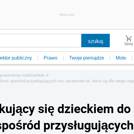
REKLAMA
Sklep
ektor publiczny
Prawo
Twoje pieniądze
Moto
»
prawnienia rodzicielskie
ybrać spośród przysługujących mu uprawnień te, które są dla niego na
kujący się dzieckiem do
spośród przysługujących