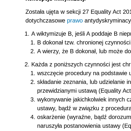
Została ujęta w sekcji 27 Equality Act 2
dotychczasowe
prawo
antydyskryminacyj
A wiktymizuje B, jeśli A poddaje B ni
B dokonał tzw. chronionej czynności
A wierzy, że B dokonał, lub może d
Każda z poniższych czynności jest chr
wszczęcie procedury na podstawie u
składanie zeznania, lub udzielanie 
przewidzianymi ustawą (Equality Ac
wykonywanie jakichkolwiek innych cz
ustawy, bądź w związku z procedura
oskarżenie (wyraźne, bądź dorozumi
naruszyła postanowienia ustawy (Eq