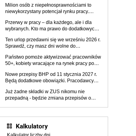
Milion osób z niepełnosprawnościami to
niewykorzystany potencjał rynku pracy.
Problemem nie jest brak kandydatów,
Przerwy w pracy – dla każdego, ale i dla
dofinansowań czy refundacji, ale bariery po
wybranych. Kto ma prawo do dodatkowych
stronie systemu i świadomości
15 minut?
pracodawców [WYWIAD]
Ten urlop przedawni się we wrześniu 2026 r.
Sprawdź, czy masz dni wolne do
wykorzystania
Państwo pomoże aktywizować pracowników
50+, kobiety wracające na rynek pracy po
urodzeniu dzieci, osoby przewlekle chore i
Nowe przepisy BHP od 11 stycznia 2027 r.
osoby neuroatypowe. Powstanie Fundusz
Będą dodatkowe obowiązki. Pracodawcy
na rzecz Inkluzywności w Zatrudnianiu?
dostają czas na przygotowanie się do zmian
Już żadne składki w ZUS nikomu nie
przepadną - będzie zmiana przepisów o
przedawnieniu i niepodleganiu
ubezpieczeniom społecznym
Kalkulatory
Kalkulator liczby dni