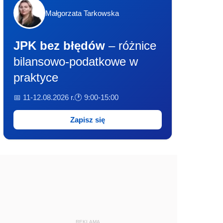
Małgorzata Tarkowska
JPK bez błędów
– różnice
bilansowo-podatkowe w
praktyce
📅 11-12.08.2026 r.
🕐 9:00-15:00
Zapisz się
REKLAMA