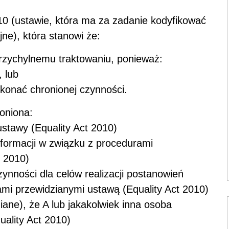
010 (ustawie, która ma za zadanie kodyfikować
ne), która stanowi że:
eprzychylnemu traktowaniu, ponieważ:
, lub
okonać chronionej czynności.
oniona:
stawy (Equality Act 2010)
informacji w związku z procedurami
t 2010)
ynności dla celów realizacji postanowień
mi przewidzianymi ustawą (Equality Act 2010)
ane), że A lub jakakolwiek inna osoba
uality Act 2010)