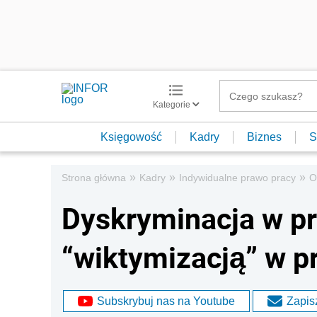
Kategorie
Księgowość
Kadry
Biznes
S
»
»
»
Strona główna
Kadry
Indywidualne prawo pracy
O
Dyskryminacja w pr
“wiktymizacją” w p
Subskrybuj nas na Youtube
Zapisz