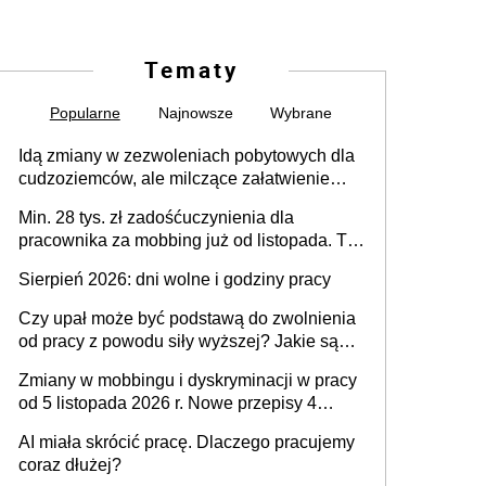
Tematy
Popularne
Najnowsze
Wybrane
Idą zmiany w zezwoleniach pobytowych dla
cudzoziemców, ale milczące załatwienie
spraw przewidziano tylko dla wybranych
Min. 28 tys. zł zadośćuczynienia dla
pracownika za mobbing już od listopada. To
także nieuzasadniona krytyka i izolowanie z
Sierpień 2026: dni wolne i godziny pracy
zespołu
Czy upał może być podstawą do zwolnienia
od pracy z powodu siły wyższej? Jakie są
obowiązki pracodawcy
Zmiany w mobbingu i dyskryminacji w pracy
od 5 listopada 2026 r. Nowe przepisy 4
sierpnia zostały ogłoszone w Dzienniku
AI miała skrócić pracę. Dlaczego pracujemy
Ustaw
coraz dłużej?