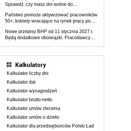
Sprawdź, czy masz dni wolne do
wykorzystania
Państwo pomoże aktywizować pracowników
50+, kobiety wracające na rynek pracy po
urodzeniu dzieci, osoby przewlekle chore i
Nowe przepisy BHP od 11 stycznia 2027 r.
osoby neuroatypowe. Powstanie Fundusz
Będą dodatkowe obowiązki. Pracodawcy
na rzecz Inkluzywności w Zatrudnianiu?
dostają czas na przygotowanie się do zmian
Kalkulatory
Kalkulator liczby dni
Kalkulator dat
Kalkulator wynagrodzeń
Kalkulator brutto-netto
Kalkulator umów zlecenia
Kalkulator umów o dzieło
Kalkulator dla przedsiębiorców Polski Ład