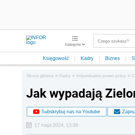
Kategorie
Księgowość
Kadry
Biznes
S
»
»
»
Strona główna
Kadry
Indywidualne prawo pracy
C
Jak wypadają Zielo
Subskrybuj nas na Youtube
Zapisz
17 maja 2024, 13:38