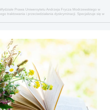
 Wydziale Prawa Uniwersytetu Andrzeja Frycza Modrzewskiego w
go traktowania i przeciwdziałania dyskryminacji. Specjalizuje się w
raz administracyjnoprawnych aspektach związanych z pracą i pomocą