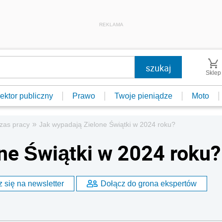
REKLAMA
Sklep
ektor publiczny
Prawo
Twoje pieniądze
Moto
»
zas pracy
Jak wypadają Zielone Świątki w 2024 roku?
ne Świątki w 2024 roku?
 się na newsletter
Dołącz do grona ekspertów