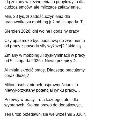
Idą zmiany w zezwoleniach pobytowych dla
dni od ustania stosunku pracy
cudzoziemców, ale milczące załatwienie
spraw przewidziano tylko dla wybranych
Min. 28 tys. zł zadośćuczynienia dla
pracownika za mobbing już od listopada. To
także nieuzasadniona krytyka i izolowanie z
Sierpień 2026: dni wolne i godziny pracy
zespołu
Czy upał może być podstawą do zwolnienia
od pracy z powodu siły wyższej? Jakie są
obowiązki pracodawcy
Zmiany w mobbingu i dyskryminacji w pracy
od 5 listopada 2026 r. Nowe przepisy 4
sierpnia zostały ogłoszone w Dzienniku
AI miała skrócić pracę. Dlaczego pracujemy
Ustaw
coraz dłużej?
Milion osób z niepełnosprawnościami to
niewykorzystany potencjał rynku pracy.
Problemem nie jest brak kandydatów,
Przerwy w pracy – dla każdego, ale i dla
dofinansowań czy refundacji, ale bariery po
wybranych. Kto ma prawo do dodatkowych
stronie systemu i świadomości
15 minut?
pracodawców [WYWIAD]
Ten urlop przedawni się we wrześniu 2026 r.