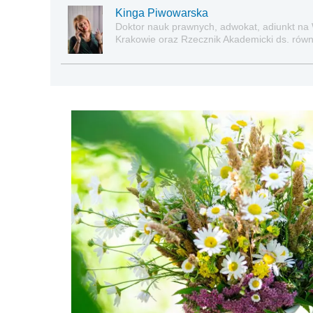
Kinga Piwowarska
Doktor nauk prawnych, adwokat, adiunkt na
Krakowie oraz Rzecznik Akademicki ds. równe
prawie pracy, zabezpieczeniu społecznym o
socjalną.