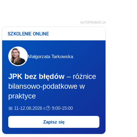
AUTOPROMOCJA
SZKOLENIE ONLINE
Małgorzata Tarkowska
JPK bez błędów
– różnice
bilansowo-podatkowe w
praktyce
📅 11-12.08.2026 r.
🕐 9:00-15:00
Zapisz się