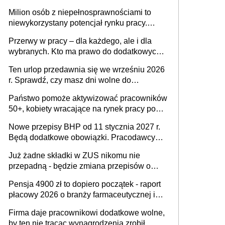
Milion osób z niepełnosprawnościami to
niewykorzystany potencjał rynku pracy.
Problemem nie jest brak kandydatów,
Przerwy w pracy – dla każdego, ale i dla
dofinansowań czy refundacji, ale bariery po
wybranych. Kto ma prawo do dodatkowych
stronie systemu i świadomości
15 minut?
pracodawców [WYWIAD]
Ten urlop przedawnia się we wrześniu 2026
r. Sprawdź, czy masz dni wolne do
wykorzystania
Państwo pomoże aktywizować pracowników
50+, kobiety wracające na rynek pracy po
urodzeniu dzieci, osoby przewlekle chore i
Nowe przepisy BHP od 11 stycznia 2027 r.
osoby neuroatypowe. Powstanie Fundusz
Będą dodatkowe obowiązki. Pracodawcy
na rzecz Inkluzywności w Zatrudnianiu?
dostają czas na przygotowanie się do zmian
Już żadne składki w ZUS nikomu nie
przepadną - będzie zmiana przepisów o
przedawnieniu i niepodleganiu
Pensja 4900 zł to dopiero początek - raport
ubezpieczeniom społecznym
płacowy 2026 o branży farmaceutycznej i
chemicznej
Firma daje pracownikowi dodatkowe wolne,
by ten nie tracąc wynagrodzenia zrobił