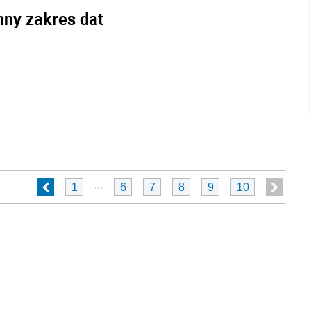
nny zakres dat
...
1
6
7
8
9
10