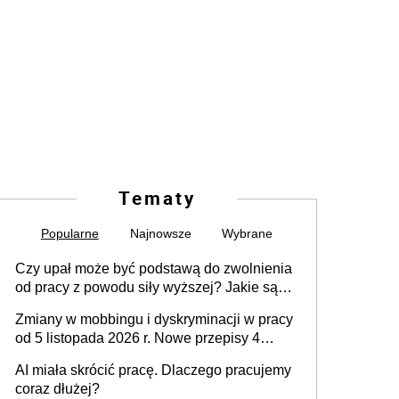
Tematy
Popularne
Najnowsze
Wybrane
Czy upał może być podstawą do zwolnienia
od pracy z powodu siły wyższej? Jakie są
obowiązki pracodawcy
Zmiany w mobbingu i dyskryminacji w pracy
od 5 listopada 2026 r. Nowe przepisy 4
sierpnia zostały ogłoszone w Dzienniku
AI miała skrócić pracę. Dlaczego pracujemy
Ustaw
coraz dłużej?