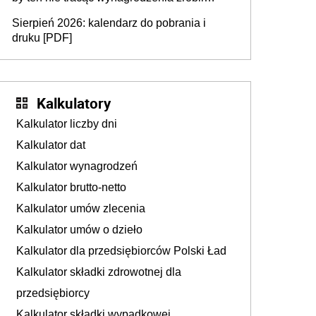
dodatkowe badania. Ten benefit się
Sierpień 2026: kalendarz do pobrania i
sprawdza
druku [PDF]
Kalkulatory
Kalkulator liczby dni
Kalkulator dat
Kalkulator wynagrodzeń
Kalkulator brutto-netto
Kalkulator umów zlecenia
Kalkulator umów o dzieło
Kalkulator dla przedsiębiorców Polski Ład
Kalkulator składki zdrowotnej dla
przedsiębiorcy
Kalkulator składki wypadkowej