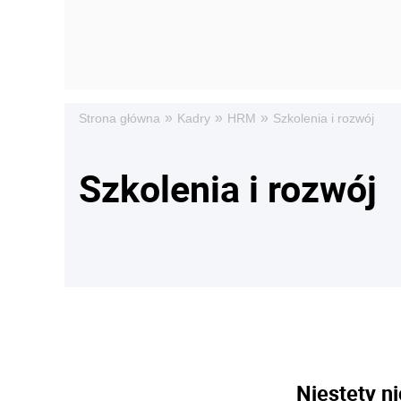
»
»
»
Strona główna
Kadry
HRM
Szkolenia i rozwój
Szkolenia i rozwój
Niestety ni