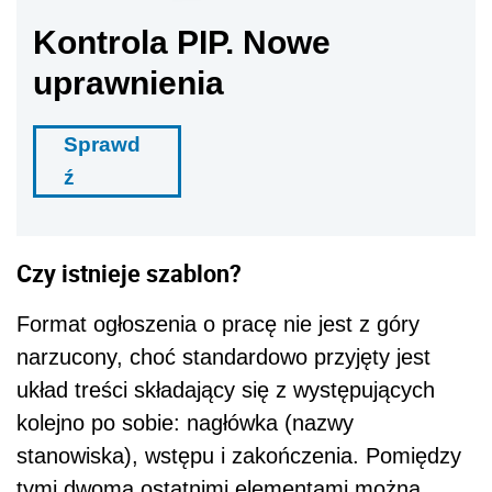
Format ogłoszenia o pracę nie jest z góry
narzucony, choć standardowo przyjęty jest
układ treści składający się z występujących
kolejno po sobie: nagłówka (nazwy
stanowiska), wstępu i zakończenia. Pomiędzy
tymi dwoma ostatnimi elementami można
manewrować, np. lokalizacja wykonywania
pracy może być podana na samym początku
(jako atut) lub przy końcu ogłoszenia (jeśli nie
ma większego znaczenia).
Dalszy ciąg materiału pod wideo