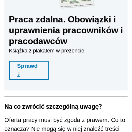
Na co zwrócić szczególną uwagę?
Oferta pracy musi być zgoda z prawem. Co to
oznacza? Nie mogą się w niej znaleźć treści
dyskryminujące ze względu np. na wiek, płeć
czy religię. W sytuacji, gdy oferta pracy będzie
naruszała zasadę równego traktowania, można
zażądać odszkodowania od nieuczciwego
pracodawcy.
To, w jaki sposób została skonstruowana
oferta pracy świadczy o pracodawcy i jest jego
oczekiwaną lub też nie – wizytówką. W