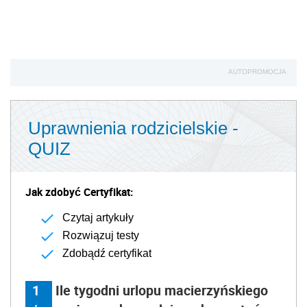
Jak zdobyć Certyfikat:
Czytaj artykuły
Rozwiązuj testy
Zdobądź certyfikat
1
Ile tygodni urlopu macierzyńskiego
/
można maksymalnie wykorzystać
1
jeszcze przed porodem?
0
nie ma takiej możliwości
3
6