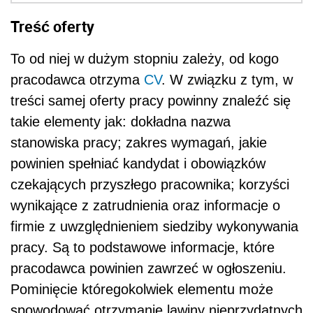
wynikające z zatrudnienia oraz informacje o
firmie z uwzględnieniem siedziby wykonywania
pracy. Są to podstawowe informacje, które
pracodawca powinien zawrzeć w ogłoszeniu.
Pominięcie któregokolwiek elementu może
spowodować otrzymanie lawiny nieprzydatnych
CV, wydłużyć proces rekrutacji, a nawet
przyczynić się do procesu zakończonego
niepowodzeniem: wyborem niewłaściwego
kandydata lub jego rezygnacją w pierwszych
dniach pracy.
Należy przy tym zaznaczyć, że sama treść
oferty nie zagwarantuje, że tego typu sytuacje
się nie zdarzą, ale z całą pewnością, znacząco