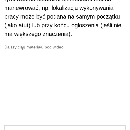
Polecamy:
Zatrudnianie pracowników -
obowiązki pracodawcy cz. I
Inaczej sytuacja wygląda w przypadku
zamieszczania oferty na portalach z
ogłoszeniami. Tutaj są zwykle dostępne
określone formularze z pustymi polami do
wypełnienia. Później dodana na portalu oferta