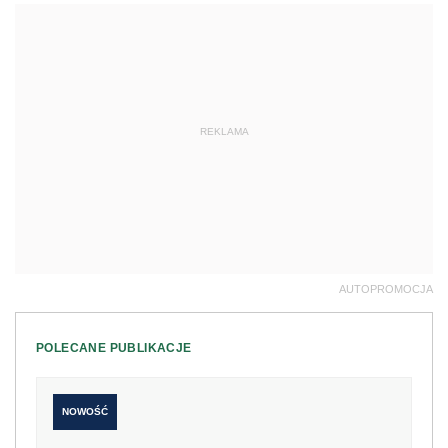
AUTOPROMOCJA
POLECANE PUBLIKACJE
NOWOŚĆ
Klasyfikacja budżetowa 2027. Nowe