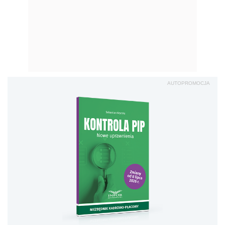
Kontrola PIP. Nowe
uprawnienia
Sprawd
ź
Czy istnieje szablon?