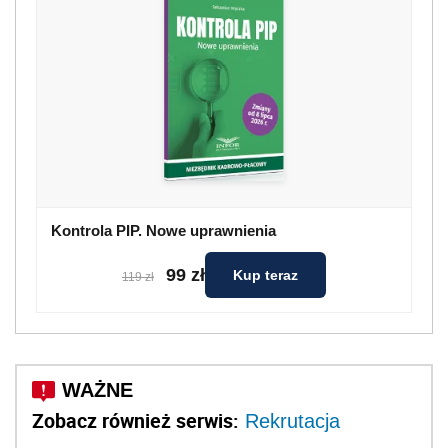
99 zł
Kup teraz
119 zł
Zobacz również serwis:
Rekrutacja
Treść oferty
To od niej w dużym stopniu zależy, od kogo
pracodawca otrzyma
CV
. W związku z tym, w
treści samej oferty pracy powinny znaleźć się
takie elementy jak: dokładna nazwa
stanowiska pracy; zakres wymagań, jakie
powinien spełniać kandydat i obowiązków
czekających przyszłego pracownika; korzyści