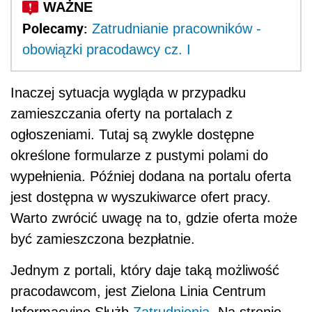
jest dostępna w wyszukiwarce ofert pracy.
Warto zwrócić uwagę na to, gdzie oferta może
być zamieszczona bezpłatnie.
Jednym z portali, który daje taką możliwość
pracodawcom, jest Zielona Linia Centrum
Informacyjne Służb
Zatrudnienia
. Na stronie
internetowej:
https://zielonalinia.gov.pl/zl/Account/LogOn?
ReturnUrl=%2fzl%2fjob%2fcreate, po
zalogowaniu do serwisu pracodawcy mogą
dodawać bezpłatnie oferty pracy.
AUTOPROMOCJA