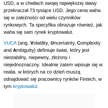
USD, a w chwilach swojej największej sławy
przekraczał 73 tysiące USD. Jego cena waha
się w zależności od wielu czynników
rynkowych. Ta specyfika obrazuje również, jak
waha się sam rynek kryptowalut.
V
U
C
VUCA
(ang.
olatility,
ncertainty,
omplexity
A
and
mbiguity) definiuje świat, który jest
niestabilny, niepewny, złożony i
niejednoznaczny. Idealnie zatem wpisuje się w
realia, w których na co dzień muszą
odnajdować się pracownicy rynków Fintech, w
tym
kryptowalut
.