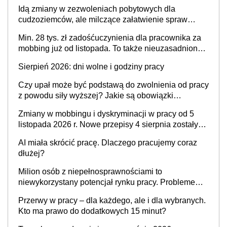
przypadku zachorowania w ciągu 14 dni od ustania
Idą zmiany w zezwoleniach pobytowych dla
stosunku pracy
cudzoziemców, ale milczące załatwienie spraw
przewidziano tylko dla wybranych
Min. 28 tys. zł zadośćuczynienia dla pracownika za
mobbing już od listopada. To także nieuzasadniona
krytyka i izolowanie z zespołu
Sierpień 2026: dni wolne i godziny pracy
Czy upał może być podstawą do zwolnienia od pracy
z powodu siły wyższej? Jakie są obowiązki
pracodawcy
Zmiany w mobbingu i dyskryminacji w pracy od 5
listopada 2026 r. Nowe przepisy 4 sierpnia zostały
ogłoszone w Dzienniku Ustaw
AI miała skrócić pracę. Dlaczego pracujemy coraz
dłużej?
Milion osób z niepełnosprawnościami to
niewykorzystany potencjał rynku pracy. Problemem
nie jest brak kandydatów, dofinansowań czy
Przerwy w pracy – dla każdego, ale i dla wybranych.
refundacji, ale bariery po stronie systemu i
Kto ma prawo do dodatkowych 15 minut?
świadomości pracodawców [WYWIAD]