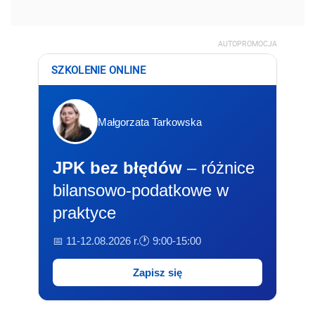
AUTOPROMOCJA
SZKOLENIE ONLINE
Małgorzata Tarkowska
JPK bez błędów
– różnice
bilansowo-podatkowe w
praktyce
📅 11-12.08.2026 r.
🕐 9:00-15:00
Zapisz się