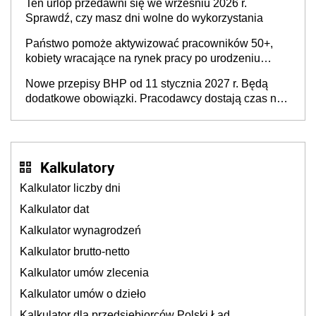
Ten urlop przedawni się we wrześniu 2026 r.
Sprawdź, czy masz dni wolne do wykorzystania
Państwo pomoże aktywizować pracowników 50+,
kobiety wracające na rynek pracy po urodzeniu
dzieci, osoby przewlekle chore i osoby
Nowe przepisy BHP od 11 stycznia 2027 r. Będą
neuroatypowe. Powstanie Fundusz na rzecz
dodatkowe obowiązki. Pracodawcy dostają czas na
Inkluzywności w Zatrudnianiu?
przygotowanie się do zmian
Kalkulatory
Kalkulator liczby dni
Kalkulator dat
Kalkulator wynagrodzeń
Kalkulator brutto-netto
Kalkulator umów zlecenia
Kalkulator umów o dzieło
Kalkulator dla przedsiębiorców Polski Ład