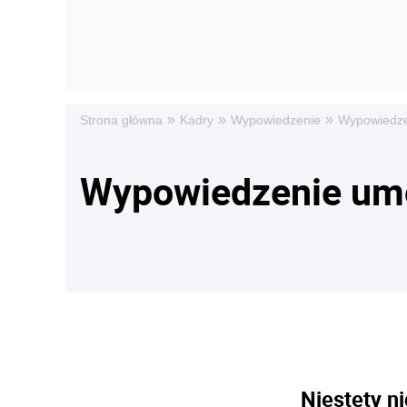
»
»
»
Strona główna
Kadry
Wypowiedzenie
Wypowiedze
Wypowiedzenie um
Niestety ni