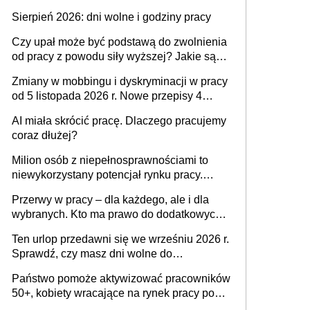
także nieuzasadniona krytyka i izolowanie z
Sierpień 2026: dni wolne i godziny pracy
zespołu
Czy upał może być podstawą do zwolnienia
od pracy z powodu siły wyższej? Jakie są
obowiązki pracodawcy
Zmiany w mobbingu i dyskryminacji w pracy
od 5 listopada 2026 r. Nowe przepisy 4
sierpnia zostały ogłoszone w Dzienniku
AI miała skrócić pracę. Dlaczego pracujemy
Ustaw
coraz dłużej?
Milion osób z niepełnosprawnościami to
niewykorzystany potencjał rynku pracy.
Problemem nie jest brak kandydatów,
Przerwy w pracy – dla każdego, ale i dla
dofinansowań czy refundacji, ale bariery po
wybranych. Kto ma prawo do dodatkowych
stronie systemu i świadomości
15 minut?
pracodawców [WYWIAD]
Ten urlop przedawni się we wrześniu 2026 r.
Sprawdź, czy masz dni wolne do
wykorzystania
Państwo pomoże aktywizować pracowników
50+, kobiety wracające na rynek pracy po
urodzeniu dzieci, osoby przewlekle chore i