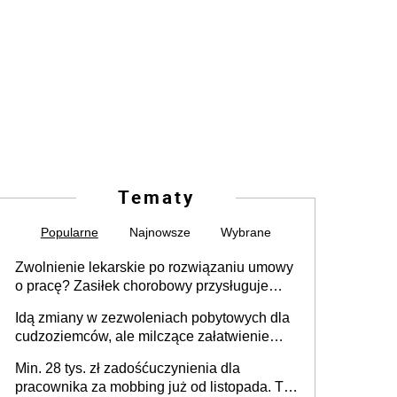
Tematy
Popularne
Najnowsze
Wybrane
Zwolnienie lekarskie po rozwiązaniu umowy
o pracę? Zasiłek chorobowy przysługuje
tylko w przypadku zachorowania w ciągu 14
Idą zmiany w zezwoleniach pobytowych dla
dni od ustania stosunku pracy
cudzoziemców, ale milczące załatwienie
spraw przewidziano tylko dla wybranych
Min. 28 tys. zł zadośćuczynienia dla
pracownika za mobbing już od listopada. To