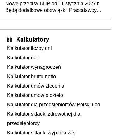
Nowe przepisy BHP od 11 stycznia 2027 r.
osoby neuroatypowe. Powstanie Fundusz
Będą dodatkowe obowiązki. Pracodawcy
na rzecz Inkluzywności w Zatrudnianiu?
dostają czas na przygotowanie się do zmian
Kalkulatory
Kalkulator liczby dni
Kalkulator dat
Kalkulator wynagrodzeń
Kalkulator brutto-netto
Kalkulator umów zlecenia
Kalkulator umów o dzieło
Kalkulator dla przedsiębiorców Polski Ład
Kalkulator składki zdrowotnej dla
przedsiębiorcy
Kalkulator składki wypadkowej