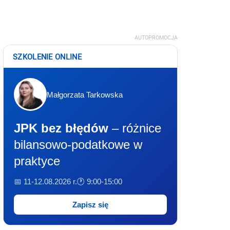
AUTOPROMOCJA
SZKOLENIE ONLINE
Małgorzata Tarkowska
JPK bez błędów
– różnice
bilansowo-podatkowe w
praktyce
📅 11-12.08.2026 r.
🕐 9:00-15:00
Zapisz się