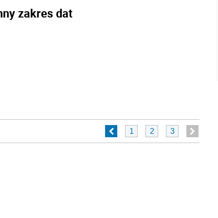
nny zakres dat
1
2
3