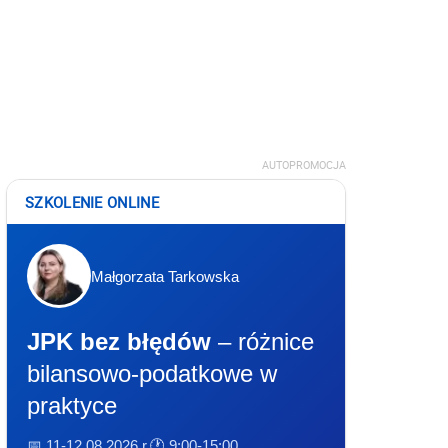
AUTOPROMOCJA
SZKOLENIE ONLINE
Małgorzata Tarkowska
JPK bez błędów
– różnice
bilansowo-podatkowe w
praktyce
📅 11-12.08.2026 r.
🕐 9:00-15:00