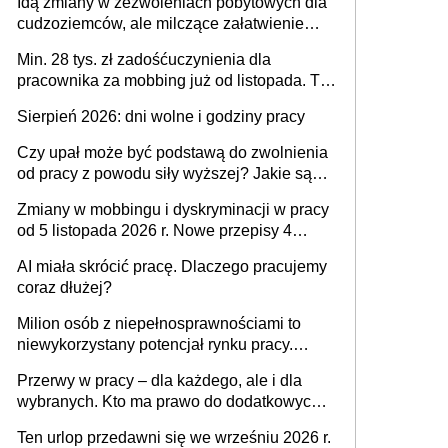
Idą zmiany w zezwoleniach pobytowych dla
dni od ustania stosunku pracy
cudzoziemców, ale milczące załatwienie
spraw przewidziano tylko dla wybranych
Min. 28 tys. zł zadośćuczynienia dla
pracownika za mobbing już od listopada. To
także nieuzasadniona krytyka i izolowanie z
Sierpień 2026: dni wolne i godziny pracy
zespołu
Czy upał może być podstawą do zwolnienia
od pracy z powodu siły wyższej? Jakie są
obowiązki pracodawcy
Zmiany w mobbingu i dyskryminacji w pracy
od 5 listopada 2026 r. Nowe przepisy 4
sierpnia zostały ogłoszone w Dzienniku
AI miała skrócić pracę. Dlaczego pracujemy
Ustaw
coraz dłużej?
Milion osób z niepełnosprawnościami to
niewykorzystany potencjał rynku pracy.
Problemem nie jest brak kandydatów,
Przerwy w pracy – dla każdego, ale i dla
dofinansowań czy refundacji, ale bariery po
wybranych. Kto ma prawo do dodatkowych
stronie systemu i świadomości
15 minut?
pracodawców [WYWIAD]
Ten urlop przedawni się we wrześniu 2026 r.