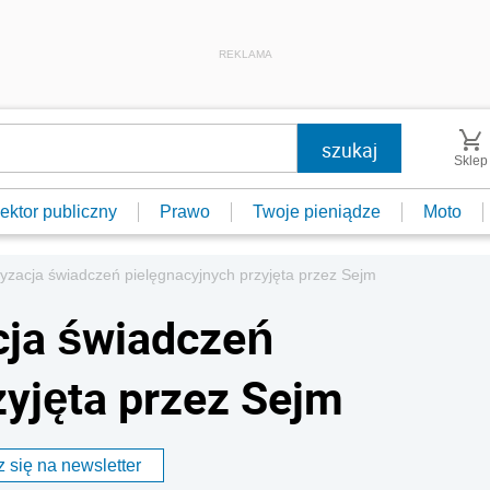
REKLAMA
Sklep
ektor publiczny
Prawo
Twoje pieniądze
Moto
yzacja świadczeń pielęgnacyjnych przyjęta przez Sejm
cja świadczeń
zyjęta przez Sejm
 się na newsletter