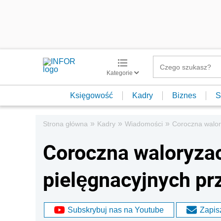
Kategorie
Księgowość
Kadry
Biznes
S
»
»
»
Strona główna
Kadry
Wiadomości
Coroczna walor
Coroczna waloryza
pielęgnacyjnych pr
Subskrybuj nas na Youtube
Zapisz