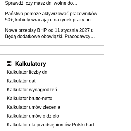
Sprawdź, czy masz dni wolne do
wykorzystania
Państwo pomoże aktywizować pracowników
50+, kobiety wracające na rynek pracy po
urodzeniu dzieci, osoby przewlekle chore i
Nowe przepisy BHP od 11 stycznia 2027 r.
osoby neuroatypowe. Powstanie Fundusz
Będą dodatkowe obowiązki. Pracodawcy
na rzecz Inkluzywności w Zatrudnianiu?
dostają czas na przygotowanie się do zmian
Kalkulatory
Kalkulator liczby dni
Kalkulator dat
Kalkulator wynagrodzeń
Kalkulator brutto-netto
Kalkulator umów zlecenia
Kalkulator umów o dzieło
Kalkulator dla przedsiębiorców Polski Ład