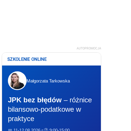
AUTOPROMOCJA
SZKOLENIE ONLINE
Małgorzata Tarkowska
JPK bez błędów
– różnice
bilansowo-podatkowe w
praktyce
📅 11-12.08.2026 r.
🕐 9:00-15:00