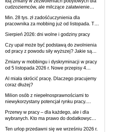
Idą zmiany w zezwoleniach pobytowych dla
dni od ustania stosunku pracy
cudzoziemców, ale milczące załatwienie
spraw przewidziano tylko dla wybranych
Min. 28 tys. zł zadośćuczynienia dla
pracownika za mobbing już od listopada. To
także nieuzasadniona krytyka i izolowanie z
Sierpień 2026: dni wolne i godziny pracy
zespołu
Czy upał może być podstawą do zwolnienia
od pracy z powodu siły wyższej? Jakie są
obowiązki pracodawcy
9851576
Zmiany w mobbingu i dyskryminacji w pracy
od 5 listopada 2026 r. Nowe przepisy 4
sierpnia zostały ogłoszone w Dzienniku
AI miała skrócić pracę. Dlaczego pracujemy
Ustaw
coraz dłużej?
Milion osób z niepełnosprawnościami to
niewykorzystany potencjał rynku pracy.
Problemem nie jest brak kandydatów,
Przerwy w pracy – dla każdego, ale i dla
dofinansowań czy refundacji, ale bariery po
wybranych. Kto ma prawo do dodatkowych
stronie systemu i świadomości
15 minut?
pracodawców [WYWIAD]
Ten urlop przedawni się we wrześniu 2026 r.