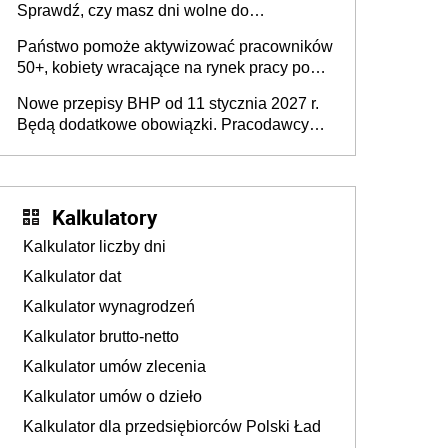
Sprawdź, czy masz dni wolne do
wykorzystania
Państwo pomoże aktywizować pracowników
50+, kobiety wracające na rynek pracy po
urodzeniu dzieci, osoby przewlekle chore i
Nowe przepisy BHP od 11 stycznia 2027 r.
osoby neuroatypowe. Powstanie Fundusz
Będą dodatkowe obowiązki. Pracodawcy
6664776
na rzecz Inkluzywności w Zatrudnianiu?
dostają czas na przygotowanie się do zmian
7506931&nbsp;
Kalkulatory
9944147&nbsp;
Kalkulator liczby dni
Kalkulator dat
3863251
Kalkulator wynagrodzeń
Kalkulator brutto-netto
6612876&nbsp;
Kalkulator umów zlecenia
&n
Kalkulator umów o dzieło
81
Kalkulator dla przedsiębiorców Polski Ład