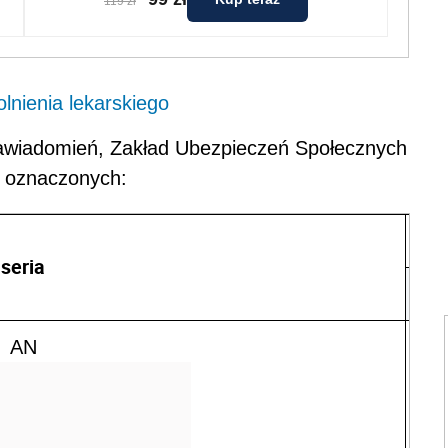
119 zł
lnienia lekarskiego
zawiadomień, Zakład Ubezpieczeń Społecznych
h oznaczonych:
seria
AN