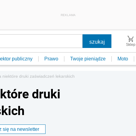
REKLAMA
Sklep
ektor publiczny
Prawo
Twoje pieniądze
Moto
 niektóre druki zaświadczeń lekarskich
które druki
skich
 się na newsletter