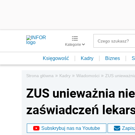
Kategorie
Księgowość
Kadry
Biznes
S
»
»
»
Strona główna
Kadry
Wiadomości
ZUS unieważnia
ZUS unieważnia nie
zaświadczeń lekar
Subskrybuj nas na Youtube
Zapisz