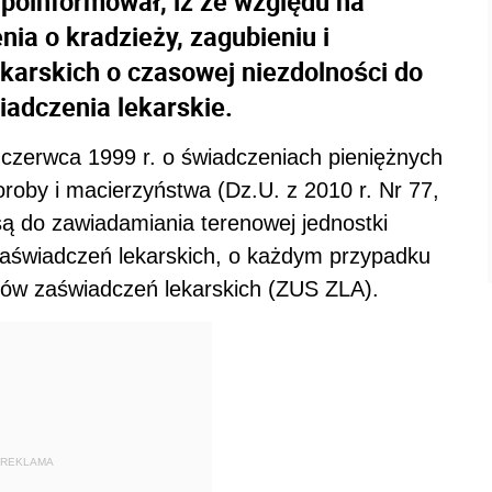
poinformował, iż ze względu na
ia o kradzieży, zagubieniu i
karskich o czasowej niezdolności do
adczenia lekarskie.
5 czerwca 1999 r. o świadczeniach pieniężnych
roby i macierzyństwa (Dz.U. z 2010 r. Nr 77,
są do zawiadamiania terenowej jednostki
 zaświadczeń lekarskich, o każdym przypadku
uków zaświadczeń lekarskich (ZUS ZLA).
REKLAMA