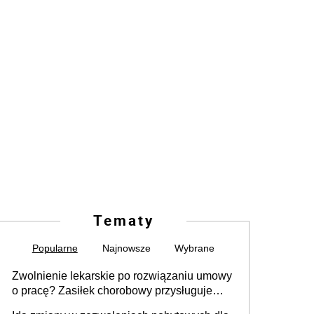
Nume
od
Tematy
Popularne
Najnowsze
Wybrane
Zwolnienie lekarskie po rozwiązaniu umowy
o pracę? Zasiłek chorobowy przysługuje
tylko w przypadku zachorowania w ciągu 14