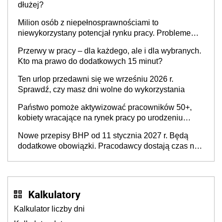
dłużej?
Milion osób z niepełnosprawnościami to
niewykorzystany potencjał rynku pracy. Problemem
nie jest brak kandydatów, dofinansowań czy
Przerwy w pracy – dla każdego, ale i dla wybranych.
refundacji, ale bariery po stronie systemu i
Kto ma prawo do dodatkowych 15 minut?
świadomości pracodawców [WYWIAD]
Ten urlop przedawni się we wrześniu 2026 r.
Sprawdź, czy masz dni wolne do wykorzystania
Państwo pomoże aktywizować pracowników 50+,
kobiety wracające na rynek pracy po urodzeniu
dzieci, osoby przewlekle chore i osoby
Nowe przepisy BHP od 11 stycznia 2027 r. Będą
neuroatypowe. Powstanie Fundusz na rzecz
dodatkowe obowiązki. Pracodawcy dostają czas na
Inkluzywności w Zatrudnianiu?
przygotowanie się do zmian
Kalkulatory
Kalkulator liczby dni