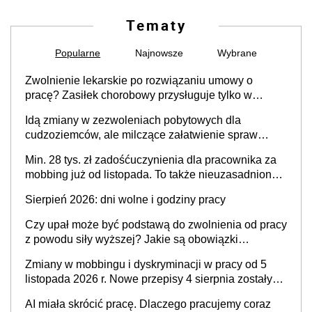
Tematy
Popularne
Najnowsze
Wybrane
Zwolnienie lekarskie po rozwiązaniu umowy o
pracę? Zasiłek chorobowy przysługuje tylko w
przypadku zachorowania w ciągu 14 dni od ustania
Idą zmiany w zezwoleniach pobytowych dla
stosunku pracy
cudzoziemców, ale milczące załatwienie spraw
przewidziano tylko dla wybranych
Min. 28 tys. zł zadośćuczynienia dla pracownika za
mobbing już od listopada. To także nieuzasadniona
krytyka i izolowanie z zespołu
Sierpień 2026: dni wolne i godziny pracy
Czy upał może być podstawą do zwolnienia od pracy
z powodu siły wyższej? Jakie są obowiązki
pracodawcy
Zmiany w mobbingu i dyskryminacji w pracy od 5
listopada 2026 r. Nowe przepisy 4 sierpnia zostały
ogłoszone w Dzienniku Ustaw
AI miała skrócić pracę. Dlaczego pracujemy coraz