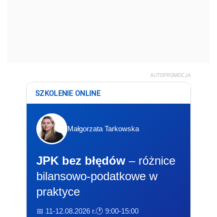
AUTOPROMOCJA
SZKOLENIE ONLINE
Małgorzata Tarkowska
JPK bez błędów
– różnice
bilansowo-podatkowe w
praktyce
📅 11-12.08.2026 r.
🕐 9:00-15:00