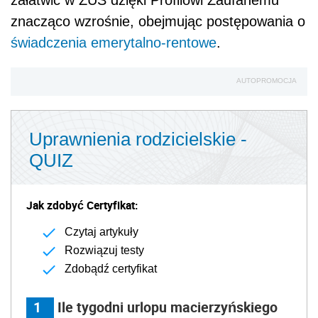
załatwić w ZUS dzięki Profilowi Zaufanemu
znacząco wzrośnie, obejmując postępowania o
świadczenia emerytalno-rentowe
.
AUTOPROMOCJA
Uprawnienia rodzicielskie -
QUIZ
Jak zdobyć Certyfikat:
Czytaj artykuły
Rozwiązuj testy
Zdobądź certyfikat
1
Ile tygodni urlopu macierzyńskiego