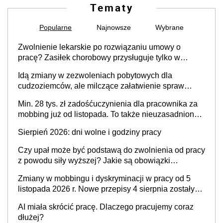
Tematy
Popularne
Najnowsze
Wybrane
Zwolnienie lekarskie po rozwiązaniu umowy o
pracę? Zasiłek chorobowy przysługuje tylko w
przypadku zachorowania w ciągu 14 dni od ustania
Idą zmiany w zezwoleniach pobytowych dla
stosunku pracy
cudzoziemców, ale milczące załatwienie spraw
przewidziano tylko dla wybranych
Min. 28 tys. zł zadośćuczynienia dla pracownika za
mobbing już od listopada. To także nieuzasadniona
krytyka i izolowanie z zespołu
Sierpień 2026: dni wolne i godziny pracy
Czy upał może być podstawą do zwolnienia od pracy
z powodu siły wyższej? Jakie są obowiązki
pracodawcy
Zmiany w mobbingu i dyskryminacji w pracy od 5
listopada 2026 r. Nowe przepisy 4 sierpnia zostały
ogłoszone w Dzienniku Ustaw
AI miała skrócić pracę. Dlaczego pracujemy coraz
dłużej?