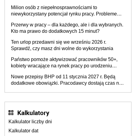
Milion osób z niepełnosprawnościami to
niewykorzystany potencjał rynku pracy. Problemem
nie jest brak kandydatów, dofinansowań czy
Przerwy w pracy – dla każdego, ale i dla wybranych.
refundacji, ale bariery po stronie systemu i
Kto ma prawo do dodatkowych 15 minut?
świadomości pracodawców [WYWIAD]
Ten urlop przedawni się we wrześniu 2026 r.
Sprawdź, czy masz dni wolne do wykorzystania
Państwo pomoże aktywizować pracowników 50+,
kobiety wracające na rynek pracy po urodzeniu
dzieci, osoby przewlekle chore i osoby
Nowe przepisy BHP od 11 stycznia 2027 r. Będą
neuroatypowe. Powstanie Fundusz na rzecz
dodatkowe obowiązki. Pracodawcy dostają czas na
Inkluzywności w Zatrudnianiu?
przygotowanie się do zmian
Kalkulatory
Kalkulator liczby dni
Kalkulator dat