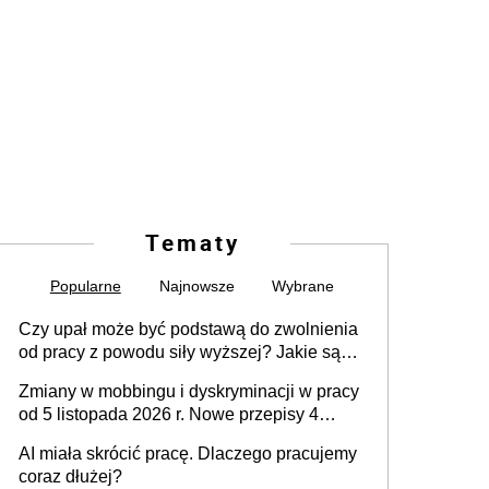
Tematy
Popularne
Najnowsze
Wybrane
Czy upał może być podstawą do zwolnienia
od pracy z powodu siły wyższej? Jakie są
obowiązki pracodawcy
Zmiany w mobbingu i dyskryminacji w pracy
od 5 listopada 2026 r. Nowe przepisy 4
sierpnia zostały ogłoszone w Dzienniku
AI miała skrócić pracę. Dlaczego pracujemy
Ustaw
coraz dłużej?