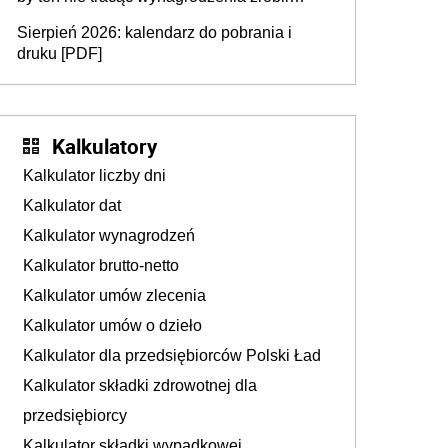
dodatkowe badania. Ten benefit się
Sierpień 2026: kalendarz do pobrania i
sprawdza
druku [PDF]
Kalkulatory
Kalkulator liczby dni
Kalkulator dat
Kalkulator wynagrodzeń
Kalkulator brutto-netto
Kalkulator umów zlecenia
Kalkulator umów o dzieło
Kalkulator dla przedsiębiorców Polski Ład
Kalkulator składki zdrowotnej dla
przedsiębiorcy
Kalkulator składki wypadkowej