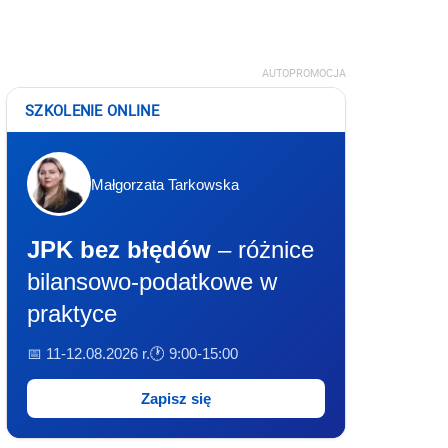
AUTOPROMOCJA
SZKOLENIE ONLINE
Małgorzata Tarkowska
JPK bez błędów
– różnice
bilansowo-podatkowe w
praktyce
📅 11-12.08.2026 r.
🕐 9:00-15:00
Zapisz się