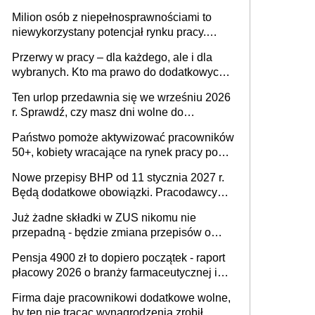
Milion osób z niepełnosprawnościami to
niewykorzystany potencjał rynku pracy.
Problemem nie jest brak kandydatów,
Przerwy w pracy – dla każdego, ale i dla
dofinansowań czy refundacji, ale bariery po
wybranych. Kto ma prawo do dodatkowych
stronie systemu i świadomości
15 minut?
pracodawców [WYWIAD]
Ten urlop przedawnia się we wrześniu 2026
r. Sprawdź, czy masz dni wolne do
wykorzystania
Państwo pomoże aktywizować pracowników
50+, kobiety wracające na rynek pracy po
urodzeniu dzieci, osoby przewlekle chore i
Nowe przepisy BHP od 11 stycznia 2027 r.
osoby neuroatypowe. Powstanie Fundusz
Będą dodatkowe obowiązki. Pracodawcy
na rzecz Inkluzywności w Zatrudnianiu?
dostają czas na przygotowanie się do zmian
Już żadne składki w ZUS nikomu nie
przepadną - będzie zmiana przepisów o
przedawnieniu i niepodleganiu
Pensja 4900 zł to dopiero początek - raport
ubezpieczeniom społecznym
płacowy 2026 o branży farmaceutycznej i
chemicznej
Firma daje pracownikowi dodatkowe wolne,
by ten nie tracąc wynagrodzenia zrobił