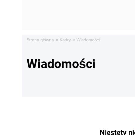
»
»
Strona główna
Kadry
Wiadomości
Wiadomości
Niestety ni