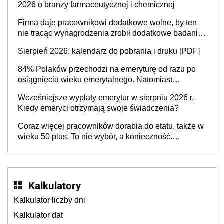
2026 o branży farmaceutycznej i chemicznej
Firma daje pracownikowi dodatkowe wolne, by ten
nie tracąc wynagrodzenia zrobił dodatkowe badania.
Ten benefit się sprawdza
Sierpień 2026: kalendarz do pobrania i druku [PDF]
84% Polaków przechodzi na emeryturę od razu po
osiągnięciu wieku emerytalnego. Natomiast
pokolenie X musi pracować dłużej, ale czy jest w
Wcześniejsze wypłaty emerytur w sierpniu 2026 r.
stanie? Pracownicy 45+ to siła napędowa
Kiedy emeryci otrzymają swoje świadczenia?
gospodarki
Coraz więcej pracowników dorabia do etatu, także w
wieku 50 plus. To nie wybór, a konieczność.
Powodem są rosnące koszty życia
Kalkulatory
Kalkulator liczby dni
Kalkulator dat