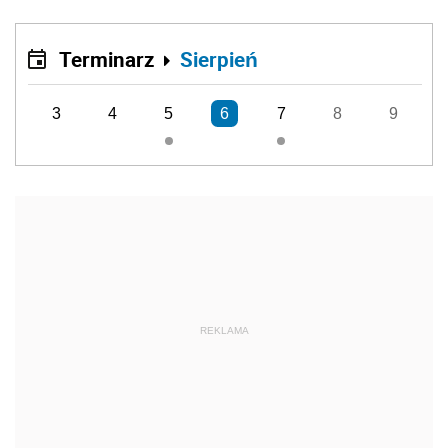
Terminarz
Sierpień
3
4
5
6
7
8
9
REKLAMA