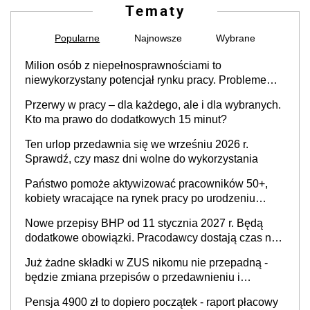
Tematy
Popularne
Najnowsze
Wybrane
Milion osób z niepełnosprawnościami to
niewykorzystany potencjał rynku pracy. Problemem
nie jest brak kandydatów, dofinansowań czy
Przerwy w pracy – dla każdego, ale i dla wybranych.
refundacji, ale bariery po stronie systemu i
Kto ma prawo do dodatkowych 15 minut?
świadomości pracodawców [WYWIAD]
Ten urlop przedawnia się we wrześniu 2026 r.
Sprawdź, czy masz dni wolne do wykorzystania
Państwo pomoże aktywizować pracowników 50+,
kobiety wracające na rynek pracy po urodzeniu
dzieci, osoby przewlekle chore i osoby
Nowe przepisy BHP od 11 stycznia 2027 r. Będą
neuroatypowe. Powstanie Fundusz na rzecz
dodatkowe obowiązki. Pracodawcy dostają czas na
Inkluzywności w Zatrudnianiu?
przygotowanie się do zmian
Już żadne składki w ZUS nikomu nie przepadną -
będzie zmiana przepisów o przedawnieniu i
niepodleganiu ubezpieczeniom społecznym
Pensja 4900 zł to dopiero początek - raport płacowy