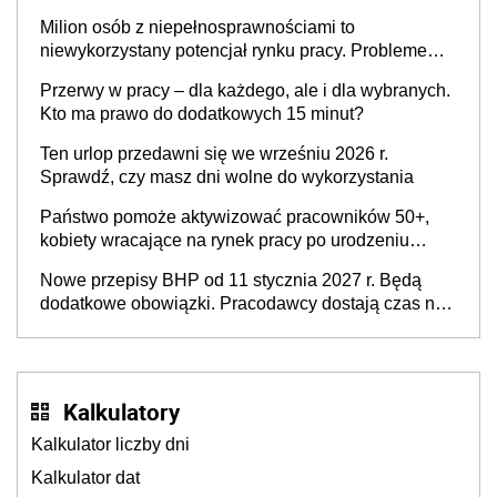
Milion osób z niepełnosprawnościami to
niewykorzystany potencjał rynku pracy. Problemem
nie jest brak kandydatów, dofinansowań czy
Przerwy w pracy – dla każdego, ale i dla wybranych.
refundacji, ale bariery po stronie systemu i
Kto ma prawo do dodatkowych 15 minut?
świadomości pracodawców [WYWIAD]
Ten urlop przedawni się we wrześniu 2026 r.
Sprawdź, czy masz dni wolne do wykorzystania
Państwo pomoże aktywizować pracowników 50+,
kobiety wracające na rynek pracy po urodzeniu
dzieci, osoby przewlekle chore i osoby
Nowe przepisy BHP od 11 stycznia 2027 r. Będą
neuroatypowe. Powstanie Fundusz na rzecz
dodatkowe obowiązki. Pracodawcy dostają czas na
Inkluzywności w Zatrudnianiu?
przygotowanie się do zmian
Kalkulatory
Kalkulator liczby dni
Kalkulator dat