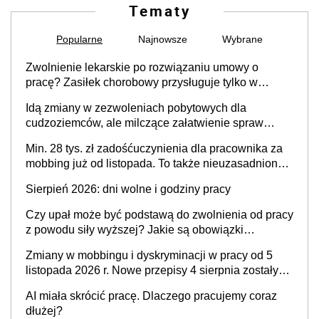
Tematy
Popularne
Najnowsze
Wybrane
Zwolnienie lekarskie po rozwiązaniu umowy o
pracę? Zasiłek chorobowy przysługuje tylko w
przypadku zachorowania w ciągu 14 dni od ustania
Idą zmiany w zezwoleniach pobytowych dla
stosunku pracy
cudzoziemców, ale milczące załatwienie spraw
przewidziano tylko dla wybranych
Min. 28 tys. zł zadośćuczynienia dla pracownika za
mobbing już od listopada. To także nieuzasadniona
krytyka i izolowanie z zespołu
Sierpień 2026: dni wolne i godziny pracy
Czy upał może być podstawą do zwolnienia od pracy
z powodu siły wyższej? Jakie są obowiązki
pracodawcy
Zmiany w mobbingu i dyskryminacji w pracy od 5
listopada 2026 r. Nowe przepisy 4 sierpnia zostały
ogłoszone w Dzienniku Ustaw
AI miała skrócić pracę. Dlaczego pracujemy coraz
dłużej?