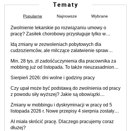
Tematy
Popularne
Najnowsze
Wybrane
Zwolnienie lekarskie po rozwiązaniu umowy o
pracę? Zasiłek chorobowy przysługuje tylko w
przypadku zachorowania w ciągu 14 dni od ustania
Idą zmiany w zezwoleniach pobytowych dla
stosunku pracy
cudzoziemców, ale milczące załatwienie spraw
przewidziano tylko dla wybranych
Min. 28 tys. zł zadośćuczynienia dla pracownika za
mobbing już od listopada. To także nieuzasadniona
krytyka i izolowanie z zespołu
Sierpień 2026: dni wolne i godziny pracy
Czy upał może być podstawą do zwolnienia od pracy
z powodu siły wyższej? Jakie są obowiązki
pracodawcy
Zmiany w mobbingu i dyskryminacji w pracy od 5
listopada 2026 r. Nowe przepisy 4 sierpnia zostały
ogłoszone w Dzienniku Ustaw
AI miała skrócić pracę. Dlaczego pracujemy coraz
dłużej?