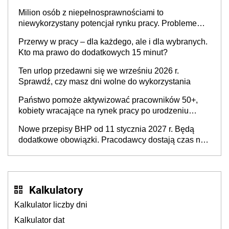
Milion osób z niepełnosprawnościami to
niewykorzystany potencjał rynku pracy. Problemem
nie jest brak kandydatów, dofinansowań czy
Przerwy w pracy – dla każdego, ale i dla wybranych.
refundacji, ale bariery po stronie systemu i
Kto ma prawo do dodatkowych 15 minut?
świadomości pracodawców [WYWIAD]
Ten urlop przedawni się we wrześniu 2026 r.
Sprawdź, czy masz dni wolne do wykorzystania
Państwo pomoże aktywizować pracowników 50+,
kobiety wracające na rynek pracy po urodzeniu
dzieci, osoby przewlekle chore i osoby
Nowe przepisy BHP od 11 stycznia 2027 r. Będą
neuroatypowe. Powstanie Fundusz na rzecz
dodatkowe obowiązki. Pracodawcy dostają czas na
Inkluzywności w Zatrudnianiu?
przygotowanie się do zmian
Kalkulatory
Kalkulator liczby dni
Kalkulator dat