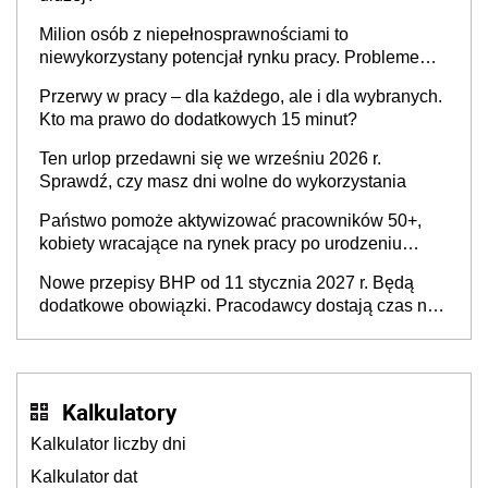
Milion osób z niepełnosprawnościami to
niewykorzystany potencjał rynku pracy. Problemem
nie jest brak kandydatów, dofinansowań czy
Przerwy w pracy – dla każdego, ale i dla wybranych.
refundacji, ale bariery po stronie systemu i
Kto ma prawo do dodatkowych 15 minut?
świadomości pracodawców [WYWIAD]
Ten urlop przedawni się we wrześniu 2026 r.
Sprawdź, czy masz dni wolne do wykorzystania
Państwo pomoże aktywizować pracowników 50+,
kobiety wracające na rynek pracy po urodzeniu
dzieci, osoby przewlekle chore i osoby
Nowe przepisy BHP od 11 stycznia 2027 r. Będą
neuroatypowe. Powstanie Fundusz na rzecz
dodatkowe obowiązki. Pracodawcy dostają czas na
Inkluzywności w Zatrudnianiu?
przygotowanie się do zmian
Kalkulatory
Kalkulator liczby dni
Kalkulator dat