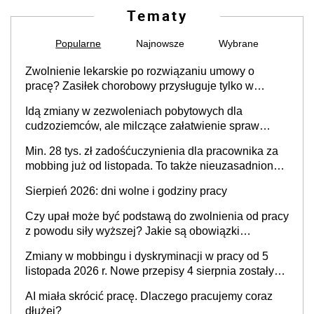
Tematy
Popularne
Najnowsze
Wybrane
Zwolnienie lekarskie po rozwiązaniu umowy o
pracę? Zasiłek chorobowy przysługuje tylko w
przypadku zachorowania w ciągu 14 dni od ustania
Idą zmiany w zezwoleniach pobytowych dla
stosunku pracy
cudzoziemców, ale milczące załatwienie spraw
przewidziano tylko dla wybranych
Min. 28 tys. zł zadośćuczynienia dla pracownika za
mobbing już od listopada. To także nieuzasadniona
krytyka i izolowanie z zespołu
Sierpień 2026: dni wolne i godziny pracy
Czy upał może być podstawą do zwolnienia od pracy
z powodu siły wyższej? Jakie są obowiązki
pracodawcy
Zmiany w mobbingu i dyskryminacji w pracy od 5
listopada 2026 r. Nowe przepisy 4 sierpnia zostały
ogłoszone w Dzienniku Ustaw
AI miała skrócić pracę. Dlaczego pracujemy coraz
dłużej?